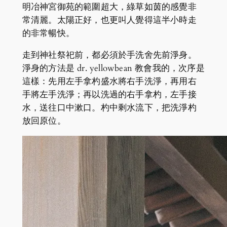
明冶神宮御苑的範圍超大，綠草如茵的感覺非
常清麗。太陽正好，也更叫人覺得這半小時走
的非常暢快。
走到神社祭祀前，都必須於手洗舍先前淨身。
淨身的方法是 dr. yellowbean 教會我的，次序是
這樣：先用左手拿杓盛水將右手洗淨，再用右
手將左手洗淨；再以洗過的右手拿杓，左手接
水，送往口中漱口。杓中剩水流下，把洗淨杓
放回原位。