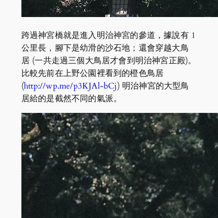
跨過神宮橋就是進入明治神宮的參道，據說有 1
公里長，腳下是幼滑的沙石地；還會穿越大鳥
居 (一共走過三個大鳥居才會到明治神宮正殿)。
比較先前在上野公園裡看到的橙色鳥居
(
http://wp.me/p3KJAl-bCj
) 明治神宮的大型鳥
居給的是截然不同的氣派。