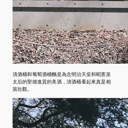
清酒桶和葡萄酒桶麵是為念明治天皇和昭憲皇
太后的聖德進貢的美酒，清酒桶看起來真是相
當壯觀。