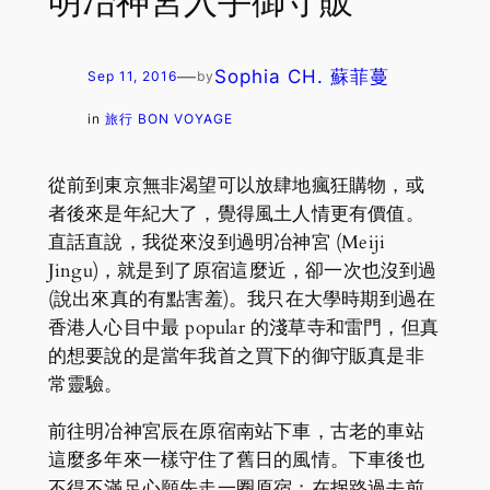
明冶神宮入手御守販
—
Sophia CH. 蘇菲蔓
Sep 11, 2016
by
in
旅行 BON VOYAGE
從前到東京無非渴望可以放肆地瘋狂購物，或
者後來是年紀大了，覺得風土人情更有價值。
直話直說，我從來沒到過明冶神宮 (Meiji
Jingu)，就是到了原宿這麼近，卻一次也沒到過
(說出來真的有點害羞)。我只在大學時期到過在
香港人心目中最 popular 的淺草寺和雷門，但真
的想要說的是當年我首之買下的御守販真是非
常靈驗。
前往明冶神宮辰在原宿南站下車，古老的車站
這麼多年來一樣守住了舊日的風情。下車後也
不得不滿足心願先走一圈原宿；在拐路過去前