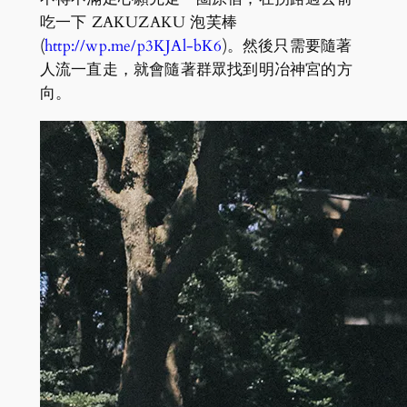
吃一下 ZAKUZAKU 泡芙棒
(
http://wp.me/p3KJAl-bK6
)。然後只需要隨著
人流一直走，就會隨著群眾找到明冶神宮的方
向。