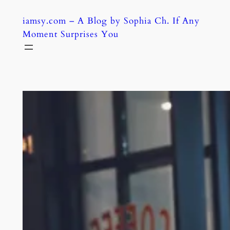
Skip
iamsy.com – A Blog by Sophia Ch. If Any
to
Moment Surprises You
content