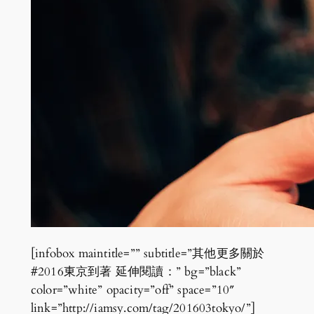
[infobox maintitle=”” subtitle=”其他更多關於
#2016東京到著 延伸閱讀：” bg=”black”
color=”white” opacity=”off” space=”10″
link=”http://iamsy.com/tag/201603tokyo/”]