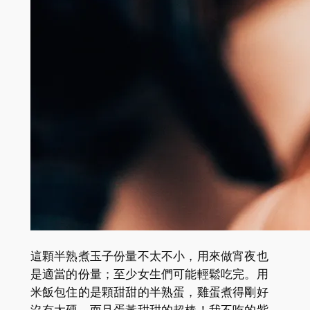
這顆半熟煮玉子份量不太不小，用來做宵夜也
是適當的份量；至少女生們可能輕鬆吃完。用
米飯包住的是顆甜甜的半熟蛋，雞蛋煮得剛好