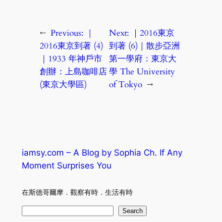
←
Previous:
｜
Next:
｜2016東京
2016東京到著 (4)
到著 (6)｜散步亞洲
｜1933 年神戶市
第一學府：東京大
創辦：上島咖啡店
學 The University
(東京大學區)
of Tokyo
→
iamsy.com – A Blog by Sophia Ch. If Any
Moment Surprises You
在斯德哥爾摩．觀察有時．生活有時
S
Search