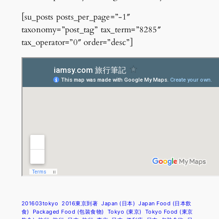
[su_posts posts_per_page=”-1″
taxonomy=”post_tag” tax_term=”8285″
tax_operator=”0″ order=”desc”]
201603tokyo
2016東京到著
Japan (日本)
Japan Food (日本飲
食)
Packaged Food (包裝食物)
Tokyo (東京)
Tokyo Food (東京