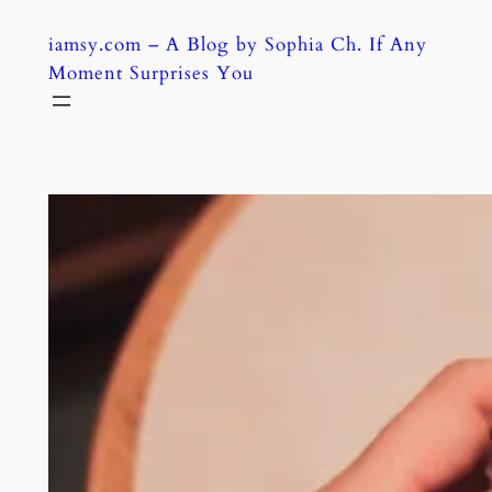
Skip
iamsy.com – A Blog by Sophia Ch. If Any
to
Moment Surprises You
content