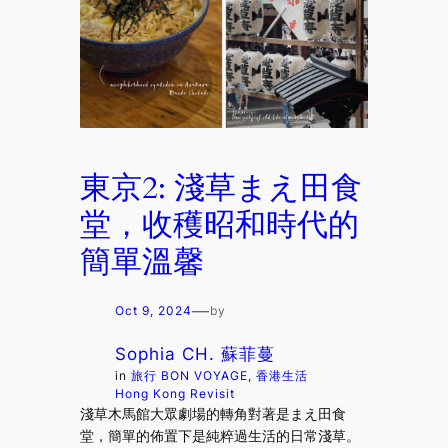
東京2: 淺草まえ田食
堂，收穫昭和時代的
簡單溫馨
—
Oct 9, 2024
by
Sophia CH. 蘇菲蔓
in
旅行 BON VOYAGE
, 
香港生活
Hong Kong Revisit
淺草木馬館大眾劇場的轉角對著是まえ田食
堂，簡單的佈置下是純粹過生活的日常淺草。