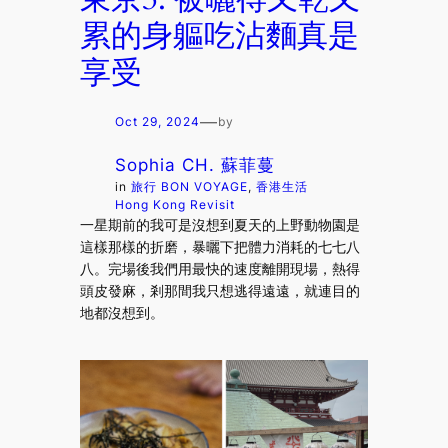
累的身軀吃沾麵真是
享受
—
Oct 29, 2024
by
Sophia CH. 蘇菲蔓
in
旅行 BON VOYAGE
, 
香港生活
Hong Kong Revisit
一星期前的我可是沒想到夏天的上野動物園是
這樣那樣的折磨，暴曬下把體力消耗的七七八
八。完場後我們用最快的速度離開現場，熱得
頭皮發麻，剎那間我只想逃得遠遠，就連目的
地都沒想到。