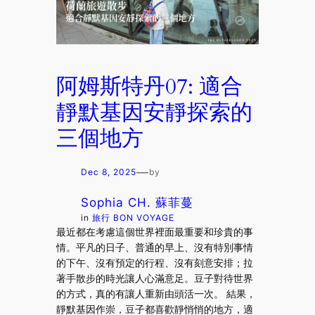
阿姆斯特丹07: 適合
靜默基因安靜探索的
三個地方
—
Dec 8, 2025
by
Sophia CH. 蘇菲蔓
in
旅行 BON VOYAGE
最近都在考慮這個世界裡面最重要和珍貴的事
情。平凡的日子、普通的早上、沒有特別事情
的下午、沒有預定的行程、沒有刻意安排；拉
著手散步的時光讓人心滿意足。豆子對待世界
的方式，真的有讓人重新由頭活一次。 結果，
靜默基因作崇，豆子都喜歡靜悄悄的地方，適