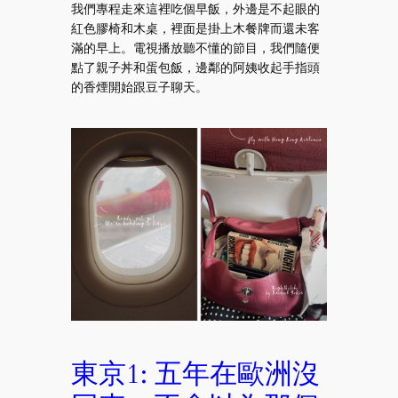
我們專程走來這裡吃個早飯，外邊是不起眼的
紅色膠椅和木桌，裡面是掛上木餐牌而還未客
滿的早上。電視播放聽不懂的節目，我們隨便
點了親子丼和蛋包飯，邊鄰的阿姨收起手指頭
的香煙開始跟豆子聊天。
東京1: 五年在歐洲沒