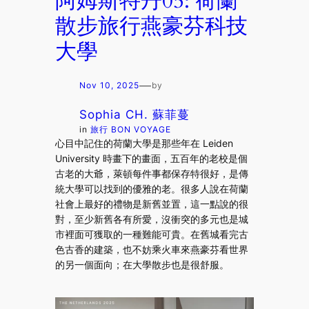
阿姆斯特丹05: 荷蘭
散步旅行燕豪芬科技
大學
—
Nov 10, 2025
by
Sophia CH. 蘇菲蔓
in
旅行 BON VOYAGE
心目中記住的荷蘭大學是那些年在 Leiden
University 時畫下的畫面，五百年的老校是個
古老的大爺，萊頓每件事都保存特很好，是傳
統大學可以找到的優雅的老。很多人說在荷蘭
社會上最好的禮物是新舊並置，這一點說的很
對，至少新舊各有所愛，沒衝突的多元也是城
市裡面可獲取的一種難能可貴。在舊城看完古
色古香的建築，也不妨乘火車來燕豪芬看世界
的另一個面向；在大學散步也是很舒服。