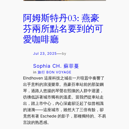
阿姆斯特丹03: 燕豪
芬兩所點名要到的可
愛咖啡廳
—
Jul 23, 2025
by
Sophia CH. 蘇菲蔓
in
旅行 BON VOYAGE
EIndhoven 這座科技之城在一片喧囂中奏響了
出乎意料的浪漫樂章。燕豪芬車站前的那架鋼
琴，過路人悠揚的琴聲在熙攘的人群中迴盪，
彷彿低訴著城市獨有的溫柔。當我們從車站走
出，踏上市中心，內心深處卻泛起了似曾相識
的漣漪——這座城市，雖然大了三倍有餘，卻
竟然有著 Eschede 的影子，那種獨特的、不易
言說的熟悉感。