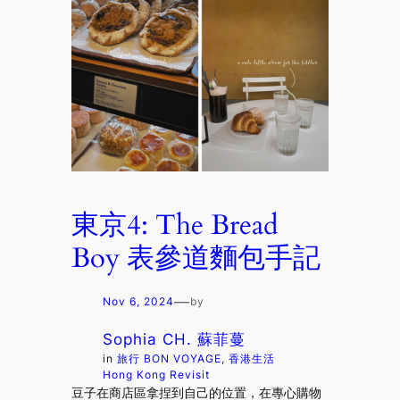
東京4: The Bread
Boy 表參道麵包手記
—
Nov 6, 2024
by
Sophia CH. 蘇菲蔓
in
旅行 BON VOYAGE
, 
香港生活
Hong Kong Revisit
豆子在商店區拿捏到自己的位置，在專心購物