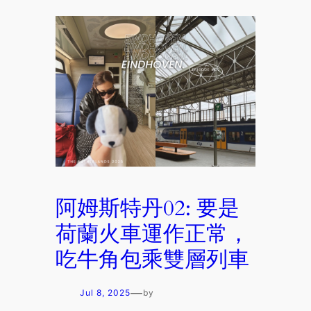
阿姆斯特丹02: 要是
荷蘭火車運作正常，
吃牛角包乘雙層列車
—
Jul 8, 2025
by