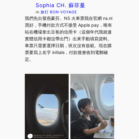
Sophia CH. 蘇菲蔓
in
旅行 BON VOYAGE
我們先出發燕豪芬。NS 火車票我在官網 ns.nl
買好，手機付款方式不接受 Apple pay，唯有
站在機場拿出豆爸的信用卡（這個年代我就連
實體信用卡都沒帶出門）出來手動填寫資料。
車票只需要選擇日期，班次沒有規範。現在購
票要寫上名字 initials，付款後會收到電郵確
定。