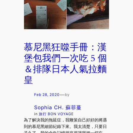
慕尼黑狂噬手冊：漢
堡包我們一次吃 5 個
＆排隊日本人氣拉麵
皇
—
Feb 28, 2020
by
Sophia CH. 蘇菲蔓
in
旅行 BON VOYAGE
為了解決我的拖延症，我鞭策自己好好的將遇
到的慕尼黑細節紀錄下來。我太清楚，只要日
子久了，我的金魚記憶很容易讓我把一切忘