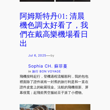
阿姆斯特丹01: 清晨
機色調太好看了，我
們在戴高樂機場看日
出
—
Jul 6, 2025
by
Sophia CH. 蘇菲蔓
in
旅行 BON VOYAGE
飛機按時起行，登機過程流暢順利，我的包包
裡面除了證件就有一封舊的旅行利是和一直在
證件皮套上的歐羅現金。法航的飛機很新、屏
幕很寬；起飛前男空服給豆子派了小禮物。