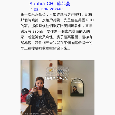
Sophia CH. 蘇菲蔓
in
旅行 BON VOYAGE
第一次來燕豪芬，不知道應該選住哪裡。記得
那個時候第一次落戶荷蘭，先是住在美國 PHD
的家。那個時候他們剛好回美國度暑假，當年
還沒有 airbnb，要住進一個素未謀面的人的
家，感覺神秘又奇怪。房子樓高兩層，樓梯有
舖地毯，沒住到三天我就在某個睡醒但惺忪的
早上在樓梯啪啦啪啦的滾下來…