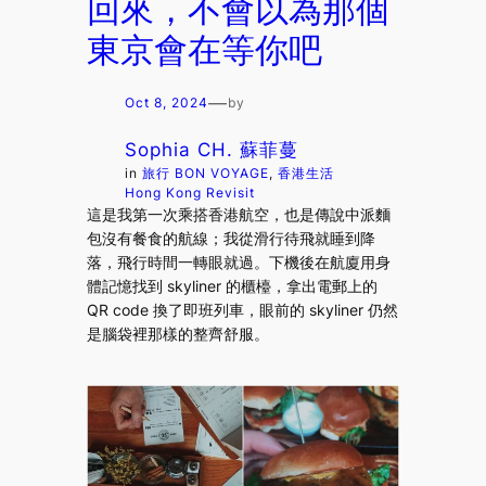
回來，不會以為那個
東京會在等你吧
—
Oct 8, 2024
by
Sophia CH. 蘇菲蔓
in
旅行 BON VOYAGE
, 
香港生活
Hong Kong Revisit
這是我第一次乘搭香港航空，也是傳說中派麵
包沒有餐食的航線；我從滑行待飛就睡到降
落，飛行時間一轉眼就過。下機後在航廈用身
體記憶找到 skyliner 的櫃檯，拿出電郵上的
QR code 換了即班列車，眼前的 skyliner 仍然
是腦袋裡那樣的整齊舒服。