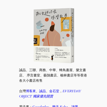
誠品、三聯、商務、中華、蜂鳥書屋、樂文書
店、 序言書室、藝鵠書店、榆林書店等等香港
各大小書店有售
台灣
博客來
、
誠品
、
金石堂
，
EVERYDAY
OBJECT 獨家優先開賣
電子書：
Googleplay
、
樂天 Kobo
、
讀墨