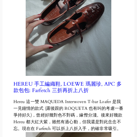
HEREU 手工編織鞋, LOEWE 瑪麗珍, APC 多
款包包: Farfetch 三折再折上八折
Hereu 這一雙 MAQUEDA Interwoven T-bar Loafer 是我
一見鐘情的款式 (露後跟的 ROQUETA 也有叫的考慮一番
爭持好久)，曾經好幾對色不對碼，緣慳分淺。後來好幾款
Hereu 都大紅大紫，雖然有過心動，但我還是對此念念不
忘。現在在 Farfetch 可以折上八折入手，的確非常吸引。