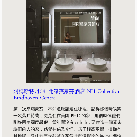
阿姆斯特丹04: 開箱燕豪芬酒店 NH Collection
Eindhoven Centre
第一次來燕豪芬，不知道應該選住哪裡。記得那個時候第
一次落戶荷蘭，先是住在美國 PHD 的家。那個時候他們
剛好回美國度暑假，當年還沒有 airbnb，要住進一個素未
謀面的人的家，感覺神秘又奇怪。房子樓高兩層，樓梯有
舖地毯，沒住到三天我就在某個睡醒但惺忪的早上在樓梯