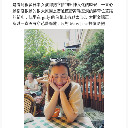
是看到很多日本女孩都把它搭到出神入化的時候。一直心
動卻沒很動的很大原因是普通芭蕾舞鞋空洞的腳背位置讓
的卻步，似乎在 girly 的份兒上有點太 lady 太斯文端正，
所以一直沒有穿芭蕾舞鞋，只對 Mary Jane 投懷送抱