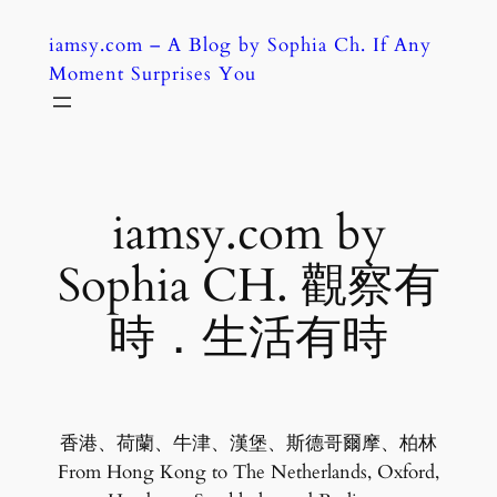
Skip
iamsy.com – A Blog by Sophia Ch. If Any
to
Moment Surprises You
content
iamsy.com by
Sophia CH. 觀察有
時．生活有時
香港、荷蘭、牛津、漢堡、斯德哥爾摩、柏林
From Hong Kong to The Netherlands, Oxford,