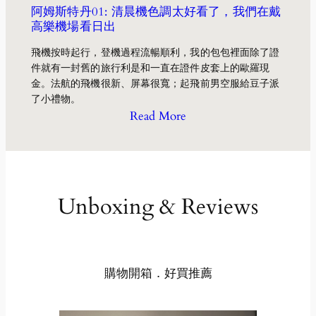
阿姆斯特丹01: 清晨機色調太好看了，我們在戴
高樂機場看日出
飛機按時起行，登機過程流暢順利，我的包包裡面除了證
件就有一封舊的旅行利是和一直在證件皮套上的歐羅現
金。法航的飛機很新、屏幕很寬；起飛前男空服給豆子派
了小禮物。
Read More
Unboxing & Reviews
購物開箱．好買推薦