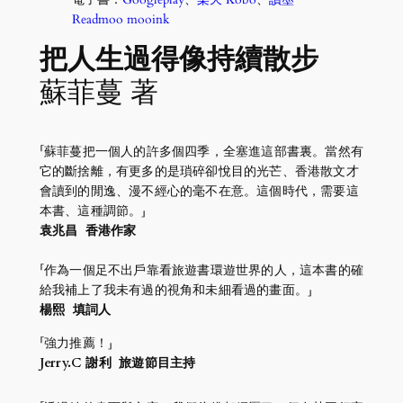
Readmoo mooink
把人生過得像持續散步
蘇菲蔓 著
「蘇菲蔓把一個人的許多個四季，全塞進這部書裏。當然有
它的斷捨離，有更多的是瑣碎卻悅目的光芒、香港散文才
會讀到的閒逸、漫不經心的毫不在意。這個時代，需要這
本書、這種調節。」
袁兆昌 香港作家
「作為一個足不出戶靠看旅遊書環遊世界的人，這本書的確
給我補上了我未有過的視角和未細看過的畫面。」
楊熙
填詞人
「強力推薦！」
Jerry.C 謝利 旅遊節目主持