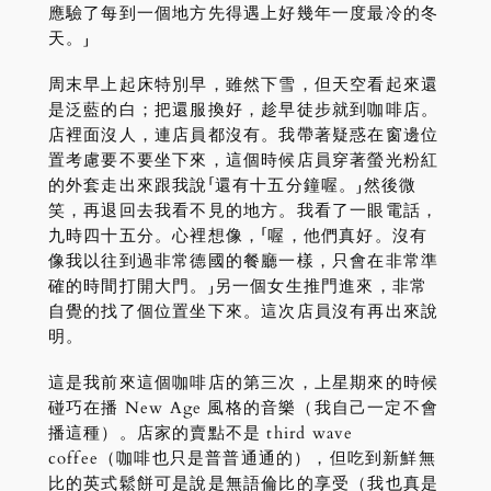
應驗了每到一個地方先得遇上好幾年一度最冷的冬
天。」
周末早上起床特別早，雖然下雪，但天空看起來還
是泛藍的白；把還服換好，趁早徒步就到咖啡店。
店裡面沒人，連店員都沒有。我帶著疑惑在窗邊位
置考慮要不要坐下來，這個時候店員穿著螢光粉紅
的外套走出來跟我說「還有十五分鐘喔。」然後微
笑，再退回去我看不見的地方。我看了一眼電話，
九時四十五分。心裡想像，「喔，他們真好。沒有
像我以往到過非常德國的餐廳一樣，只會在非常準
確的時間打開大門。」另一個女生推門進來，非常
自覺的找了個位置坐下來。這次店員沒有再出來說
明。
這是我前來這個咖啡店的第三次，上星期來的時候
碰巧在播 New Age 風格的音樂（我自己一定不會
播這種）。店家的賣點不是 third wave
coffee（咖啡也只是普普通通的），但吃到新鮮無
比的英式鬆餅可是說是無語倫比的享受（我也真是