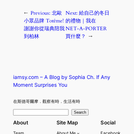
←
Previous:
北歐
Next:
給自己的冬日
小眾品牌 Totême!
的禮物｜我在
謝謝你從瑞典陪我
NET-A-PORTER
到柏林
買什麼？
→
iamsy.com – A Blog by Sophia Ch. If Any
Moment Surprises You
在斯德哥爾摩．觀察有時．生活有時
S
Search
e
About
Site Map
Social
a
Team
About Me
Facebook