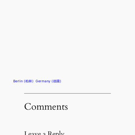
Berlin (柏林)
Germany (德國)
Comments
Leave a Reply