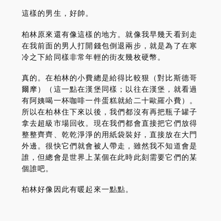
這樣的男生，好帥。
柏林原來還有像這樣的地方。就像我早幾天看到走
在我前面的男人打開錢包倒退兩步，就是為了在寒
冷之下給同樣非常年輕的街友幾枚硬幣。
真的。在柏林的小費總是給得比較狠（對比斯德哥
爾摩）（這一點在漢堡同樣；以往在漢堡，就看過
有阿姨喝一杯咖啡一件蛋糕就給二十歐羅小費）。
所以在柏林住下來以後，我們都沒有再把瓶子罐子
拿去超級市場回收。現在我們都會直接把它們放得
整整齊齊、乾乾淨淨的用紙袋裝好，直接放在大門
外邊。很快它們就會被人帶走，雖然我不知道會是
誰，但總會是世界上某個在此時此刻需要它們的某
個誰吧。
柏林好像因此有暖起來一點點。