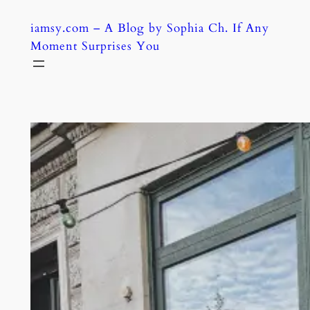
Skip
iamsy.com – A Blog by Sophia Ch. If Any
to
Moment Surprises You
content