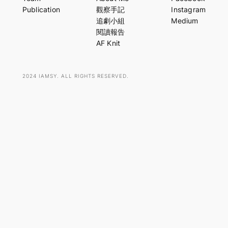
r
Publication
觀察手記
Instagram
c
追劇小組
Medium
h
閱讀報告
AF Knit
2024 IAMSY. ALL RIGHTS RESERVED.