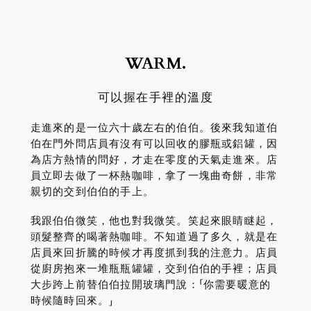
WARM.
可以握在手裡的溫度
走進來的是一位六十歲左右的伯伯。後來我知道伯
伯在門外問店員有沒有可以回收的膠瓶或鋁罐，因
為店方熱情的問好，才走在零度的天氣走進來。店
員立即去做了一杯熱咖啡，拿了一塊曲奇餅，非常
親切的交到伯伯的手上。
我跟伯伯微笑，他也對我微笑。笑起來眼睛瞇起，
頭髮整齊的喝著熱咖啡。不知道過了多久，就是在
店員來回折騰的時候才再度抓到我的注意力。店員
從廚房抱來一堆瓶瓶罐罐，交到伯伯的手裡；店員
大步跨上前替伯伯拉開玻璃門說：「你需要暖意的
時候隨時回來。」