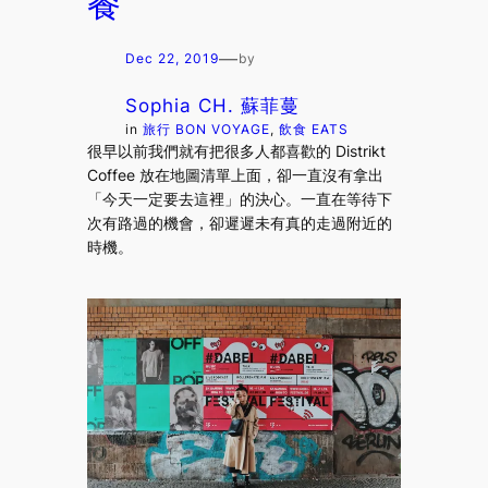
餐
—
Dec 22, 2019
by
Sophia CH. 蘇菲蔓
in
旅行 BON VOYAGE
, 
飲食 EATS
很早以前我們就有把很多人都喜歡的 Distrikt
Coffee 放在地圖清單上面，卻一直沒有拿出
「今天一定要去這裡」的決心。一直在等待下
次有路過的機會，卻遲遲未有真的走過附近的
時機。