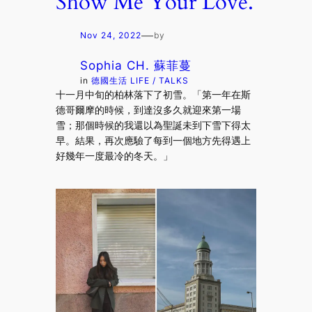
Show Me Your Love.
—
Nov 24, 2022
by
Sophia CH. 蘇菲蔓
in
德國生活 LIFE / TALKS
十一月中旬的柏林落下了初雪。「第一年在斯
德哥爾摩的時候，到達沒多久就迎來第一場
雪；那個時候的我還以為聖誕未到下雪下得太
早。結果，再次應驗了每到一個地方先得遇上
好幾年一度最冷的冬天。」