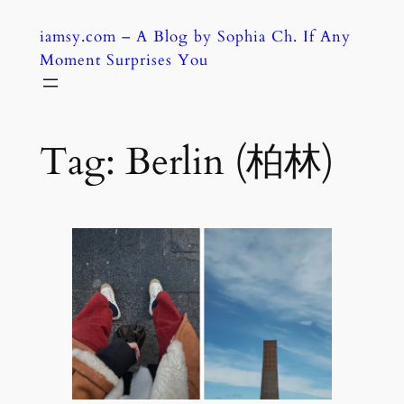
Skip
iamsy.com – A Blog by Sophia Ch. If Any
to
Moment Surprises You
content
Tag:
Berlin (柏林)