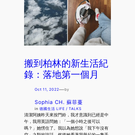
搬到柏林的新生活紀
錄：落地第一個月
—
Oct 11, 2022
by
Sophia CH. 蘇菲蔓
in
德國生活 LIFE / TALKS
清潔阿姨昨天來按門鈴，我才意識到已經是中
午，我用英語問她：「一個小時之後可以
嗎？」她愣住了。我以為她想說「我下午沒有
空」之類的說話。然後她看著我舉起的一隻手