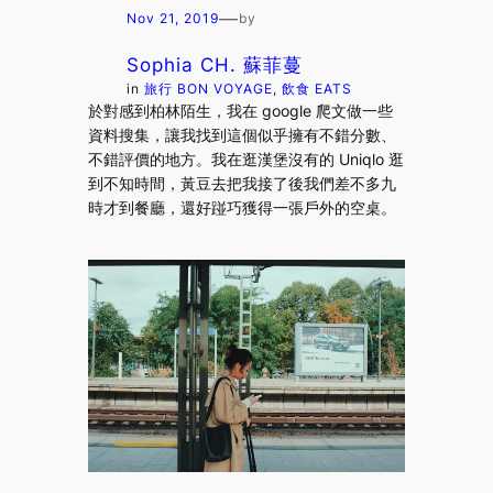
—
Nov 21, 2019
by
Sophia CH. 蘇菲蔓
in
旅行 BON VOYAGE
, 
飲食 EATS
於對感到柏林陌生，我在 google 爬文做一些
資料搜集，讓我找到這個似乎擁有不錯分數、
不錯評價的地方。我在逛漢堡沒有的 Uniqlo 逛
到不知時間，黃豆去把我接了後我們差不多九
時才到餐廳，還好踫巧獲得一張戶外的空桌。