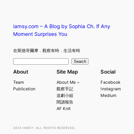
iamsy.com – A Blog by Sophia Ch. If Any
Moment Surprises You
在斯德哥爾摩．觀察有時．生活有時
S
Search
e
About
Site Map
Social
a
Team
About Me
Facebook
r
Publication
觀察手記
Instagram
c
追劇小組
Medium
h
閱讀報告
AF Knit
2024 IAMSY. ALL RIGHTS RESERVED.