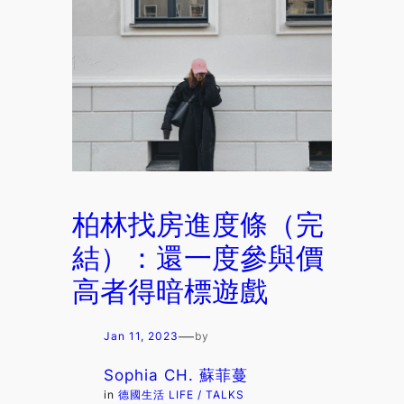
柏林找房進度條（完
結）：還一度參與價
高者得暗標遊戲
—
Jan 11, 2023
by
Sophia CH. 蘇菲蔓
in
德國生活 LIFE / TALKS