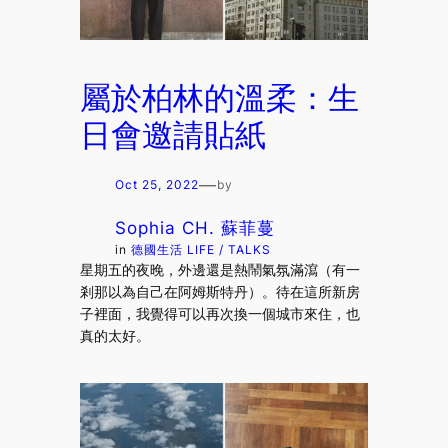
屬於柏林的溫柔：生
日會邀請貼紙
—
Oct 25, 2022
by
Sophia CH. 蘇菲蔓
in
德國生活 LIFE / TALKS
星期五的夜晚，外邊還是熱鬧氣氛滿瀉（有一
剎那以為自己在阿姆斯特丹）。待在這所新房
子裡面，我覺得可以再次換一個城市來住，也
真的太好。