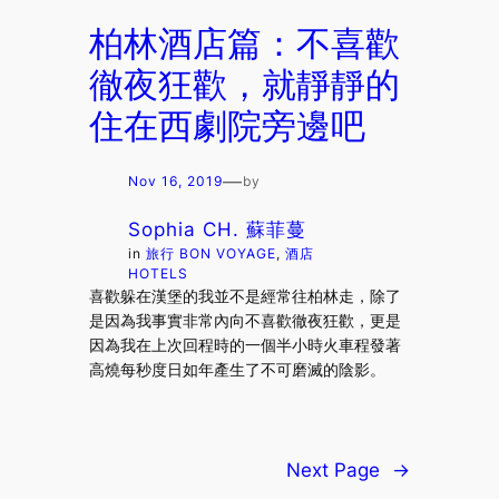
柏林酒店篇：不喜歡
徹夜狂歡，就靜靜的
住在西劇院旁邊吧
—
Nov 16, 2019
by
Sophia CH. 蘇菲蔓
in
旅行 BON VOYAGE
, 
酒店
HOTELS
喜歡躲在漢堡的我並不是經常往柏林走，除了
是因為我事實非常內向不喜歡徹夜狂歡，更是
因為我在上次回程時的一個半小時火車程發著
高燒每秒度日如年產生了不可磨滅的陰影。
Next Page
→