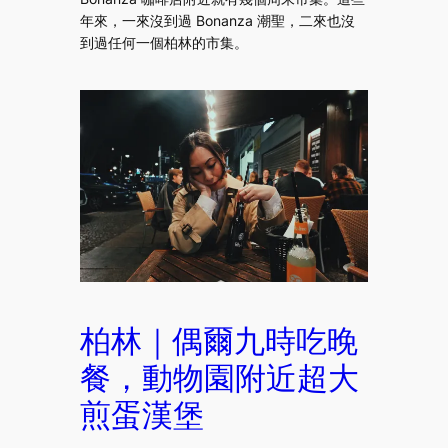
年來，一來沒到過 Bonanza 潮聖，二來也沒
到過任何一個柏林的市集。
柏林｜偶爾九時吃晚
餐，動物園附近超大
煎蛋漢堡