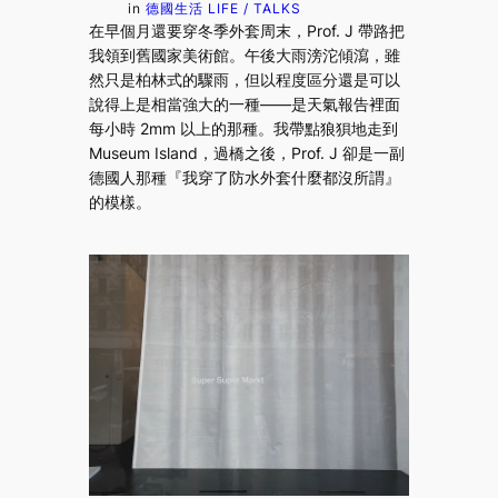
in
德國生活 LIFE / TALKS
在早個月還要穿冬季外套周末，Prof. J 帶路把
我領到舊國家美術館。午後大雨滂沱傾瀉，雖
然只是柏林式的驟雨，但以程度區分還是可以
說得上是相當強大的一種——是天氣報告裡面
每小時 2mm 以上的那種。我帶點狼狽地走到
Museum Island，過橋之後，Prof. J 卻是一副
德國人那種『我穿了防水外套什麼都沒所謂』
的模樣。