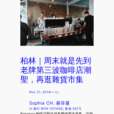
柏林｜周末就是先到
老牌第三波咖啡店潮
聖，再逛雜貨市集
—
Nov 21, 2019
by
Sophia CH. 蘇菲蔓
in
旅行 BON VOYAGE
, 
飲食 EATS
Bonanza 咖啡店附近就有幾個周末市集。這些