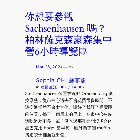
你想要參觀
Sachsenhausen 嗎？
柏林薩克森豪森集中
營6小時導覽團
—
Mar 26, 2024
by
Sophia CH. 蘇菲蔓
in
德國生活 LIFE / TALKS
Sachsenhausen 位置在近郊 Oranienburg 奧
拉寧堡，從市中心過去不會花費很多時間，不
過交通當然不會太方便。說好了我訂了導覽團
的位置，挑了一個周末的早上，在市中心車站
邊吃過差不多一輩子沒吃過那剛開門沒多久的
星巴克用 bagel 當早餐，額外買了個 muffin
擠進袋子裡面就出發。