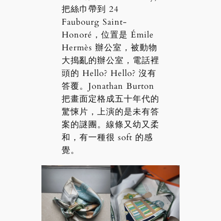
把絲巾帶到 24
Faubourg Saint-
Honoré，位置是 Émile
Hermès 辦公室，被動物
大搗亂的辦公室，電話裡
頭的 Hello? Hello? 沒有
答覆。Jonathan Burton
把畫面定格成五十年代的
驚悚片，上演的是未有答
案的謎團。線條又幼又柔
和，有一種很 soft 的感
覺。