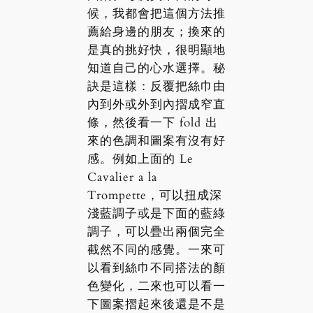
候，我都會把這個方法推
薦給身邊的朋友；換來的
是真的挑好快，很明顯地
知道自己的心水選擇。秘
訣是這樣：反覆把絲巾由
內到外或外到內摺成窄直
條，然後看一下 fold 出
來的色調和圖案有沒有好
感。例如上面的 Le
Cavalier a la
Trompette，可以扭成深
淺藍調子或是下面的藍綠
調子，可以疊出兩個完全
截然不同的感覺。一來可
以看到絲巾不同搭法的顏
色變化，二來也可以看一
下圖案摺起來後還是不是