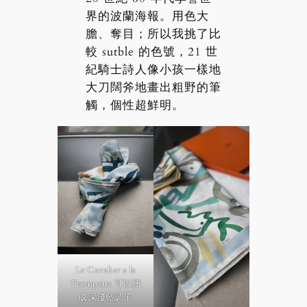
界的波蘭海報。用色大
膽、奪目；所以我挑了比
較 sutble 的色號，21 世
紀騎士詩人像小孩一樣地
大刀闊斧地畫出粗野的筆
觸，個性超鮮明。
Le Cavalier a la
Trompette 可以扭
成深淺藍調子