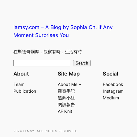
iamsy.com – A Blog by Sophia Ch. If Any
Moment Surprises You
在斯德哥爾摩．觀察有時．生活有時
S
Search
e
About
Site Map
Social
a
Team
About Me
Facebook
r
Publication
觀察手記
Instagram
c
追劇小組
Medium
h
閱讀報告
AF Knit
2024 IAMSY. ALL RIGHTS RESERVED.