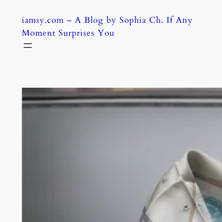
Skip
iamsy.com – A Blog by Sophia Ch. If Any
to
Moment Surprises You
content