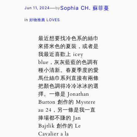
—
Sophia CH. 蘇菲蔓
Jun 11, 2024
by
in
好物推薦 LOVES
最近想要找冷色系的絲巾
來搭米色的夏裝，或者是
我最近喜歡上 icey
blue，灰灰藍藍的色調有
種小清新。春夏季度的愛
馬仕絲巾系列直接有兩條
把顏色調得冷冷冰冰的選
擇。一條是 Jonathan
Burton 創作的 Mystere
au 24，另一條是我一直
捧場都不賺的 Jan
Bajtlik 創作的 Le
Cavalier a la