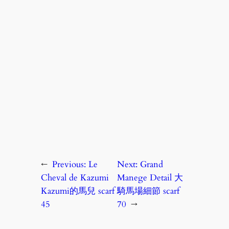
←
Previous:
Le
Next:
Grand
Cheval de Kazumi
Manege Detail 大
Kazumi的馬兒 scarf
騎馬場細節 scarf
45
70
→