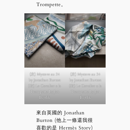
Trompette。
(左) Mystere au 24
(左) Mystere au 24
by Jonathan Burton
by Jonathan Burton
(右) Le Cavalier a la
(右) Le Cavalier a la
Trompette by Jan
Trompette by Jan
Bajtlik
Bajtlik
來自英國的 Jonathan
Burton (他上一條還我很
喜歡的是 Hermès Story)