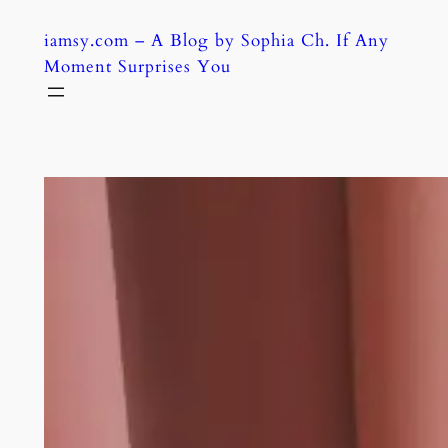
Skip
iamsy.com – A Blog by Sophia Ch. If Any
to
Moment Surprises You
content