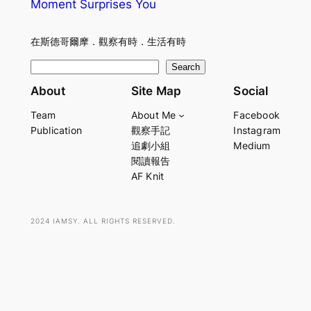
Moment Surprises You
在斯德哥爾摩．觀察有時．生活有時
S
Search
e
About
Site Map
Social
a
Team
About Me
Facebook
r
Publication
觀察手記
Instagram
c
追劇小組
Medium
h
閱讀報告
AF Knit
2024 IAMSY. ALL RIGHTS RESERVED.