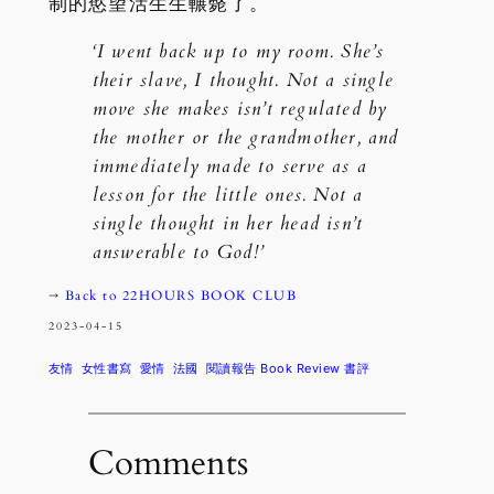
制的慾望活生生輾斃了。
‘I went back up to my room. She’s
their slave, I thought. Not a single
move she makes isn’t regulated by
the mother or the grandmother, and
immediately made to serve as a
lesson for the little ones. Not a
single thought in her head isn’t
answerable to God!’
→
Back to 22HOURS BOOK CLUB
2023-04-15
友情
女性書寫
愛情
法國
閱讀報告 Book Review 書評
Comments