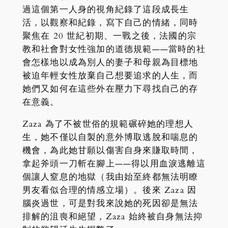
過這個第一人身的視角紀錄了這段成長生
活，以觀察和紀錄，寫下自己的情緒，同時
聚焦在 20 世紀初期、一戰之後，法國的宗
教和社會對女性強加的道德規範——當時的社
會怎樣地以成為別人的妻子和母親為目標地
被迫年輕女性放棄自己想要追求的人生，而
她們又如何在這些外在壓力下尋找自己的存
在意義。
Zaza 為了不被世俗的規範碾碎她的理想人
生，她不僅以自製的意外博取逃脫和喘息的
機會，為此她甘願以傷害自身來賺取時間，
拿起斧頭一刀斬在腳上——得以用血淚逃離這
個讓人窒息的地獄（我由始至終都無法明瞭
男友看似合理的情感立場）。後來 Zaza 因
腦炎過世，可是對我來說她的死因卻是無法
排解的沮喪和絕望，Zaza 始終被自身無法抑