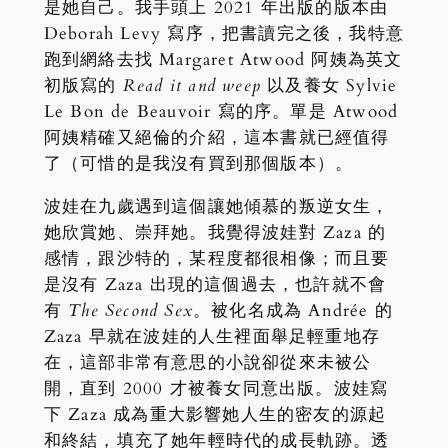
是她自己。我手頭上 2021 年出版的版本由
Deborah Levy 寫序，把書讀完之後，我特意
跑到網絡去找 Margaret Atwood 阿姨為英文
初版寫的
Read it and weep
以及養女 Sylvie
Le Bon de Beauvoir 寫的序。單是 Atwood
阿姨精確又絕倫的介紹，這本書就已經值得
了（可惜的是我沒有買到那個版本）。
波娃在九歲遇到這個讓她傾慕的叛逆女生，
她欣賞她、崇拜她。我覺得波娃對 Zaza 的
感情，跟沙特的，某程度都很相像；而且要
是沒有 Zaza 出現的這個過去，也許就不會
有
The Second Sex
。被化名成為 Andrée 的
Zaza 早就在波娃的人生裡面舉足輕重地存
在，這部非常有意思的小說卻從來未被公
開，直到 2000 才被養女同意出版。波娃寫
下 Zaza 成為重大影響她人生的密友的源起
和終結，填充了她年輕時代的成長軌跡。透