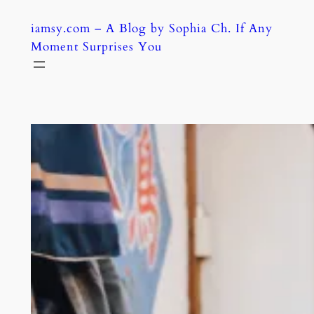
Skip
iamsy.com – A Blog by Sophia Ch. If Any
to
Moment Surprises You
content