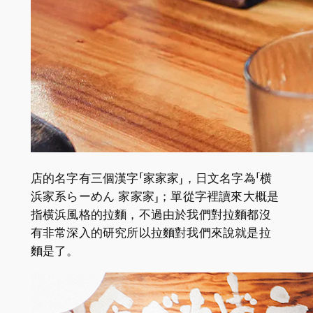
店的名字有三個漢字「家家家」，日文名字為「横
浜家系らーめん 家家家」；單從字裡讀來大概是
指横浜風格的拉麵，不過由於我們對拉麵都沒
有非常深入的研究所以拉麵對我們來說就是拉
麵是了。