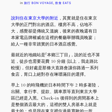
in
旅行 BON VOYAGE
, 
飲食 EATS
說到住在東京大學的附近
，其實就是住在東京
大學的正門對出的酒店。樓房不高，佔地不
大，感覺卻是傳統又溫婉，後來的夜晚還有日
本家電品牌權威在這裡的餐廳舉辦職員晚宴；
給人一種非常踏實的日本酒店感覺。
最就近的地鐵站是「本鄉三丁目」，說的近也不算
近，徒步也需要花費 10 分鐘 (以上，我走路比
較慢)，但好處是那條大直路會讓你路過一系列
食店，胃口上絕對存在琳瑯滿目的選擇。
早上 10 的時飛機於日本時間下午 2 時多著陸，
出關、拿行李、提款、購車票等直到東京大學
區已經是入黑。Check-in 後得到的房間基本上
是整個酒店最大的，這裡的雙人房基本上就是
最大的；也是我在東京裡住過最寬敞的一所。