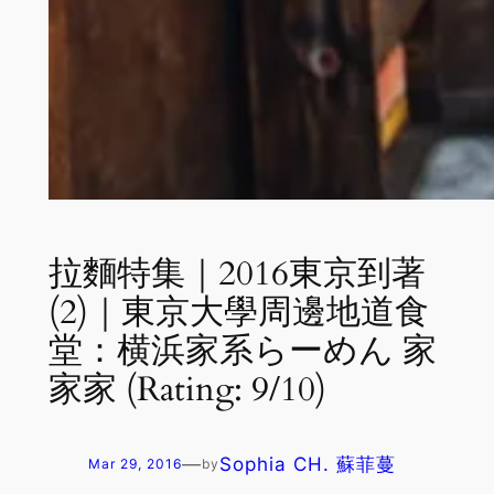
拉麵特集｜2016東京到著
(2)｜東京大學周邊地道食
堂：横浜家系らーめん 家
家家 (Rating: 9/10)
—
Sophia CH. 蘇菲蔓
Mar 29, 2016
by