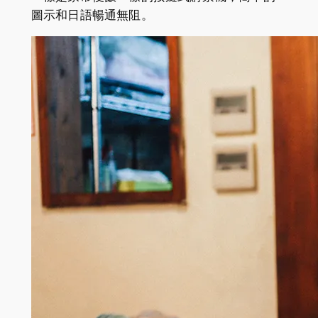
圖示和日語暢通無阻。