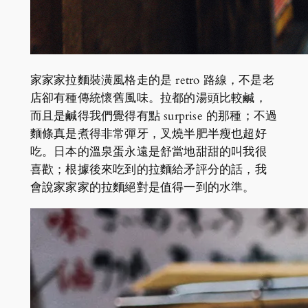
家家家拉麵裝潢風格走的是 retro 路線，不是老
店卻有種傳統懷舊風味。拉都的湯頭比較鹹，
而且是鹹得我們覺得有點 surprise 的那種；不過
麵條真是煮得非常彈牙，叉燒半肥半瘦也超好
吃。日本的溫泉蛋永遠是舒當地甜甜的叫我很
喜歡；根據後來吃到的拉麵給矛評分的話，我
會說家家家的拉麵絕對是值得一到的水準。