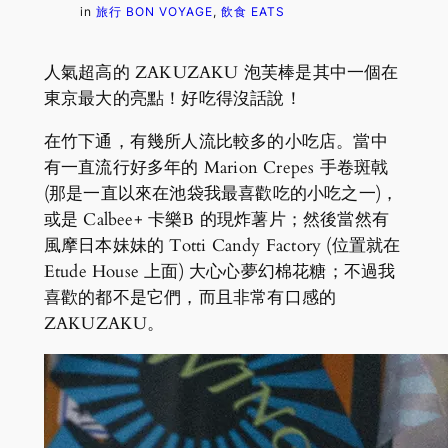
in
旅行 BON VOYAGE
, 
飲食 EATS
人氣超高的 ZAKUZAKU 泡芙棒是其中一個在
東京最大的亮點！好吃得沒話說！
在竹下通，有幾所人流比較多的小吃店。當中
有一直流行好多年的 Marion Crepes 手卷斑戟
(那是一直以來在池袋我最喜歡吃的小吃之一)，
或是 Calbee+ 卡樂B 的現炸薯片；然後當然有
風摩日本妹妹的 Totti Candy Factory (位置就在
Etude House 上面) 大心心夢幻棉花糖；不過我
喜歡的都不是它們，而且非常有口感的
ZAKUZAKU。