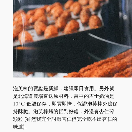
泡芙棒的賣點是新鮮，建議即日食用。另外就
是北海道農場直送原材料，當中的吉士奶油是
10°C 低溫保存，即買即擠，保證泡芙棒外邊保
持酥脆。泡芙棒烤的恬到好處，外邊有杏仁碎
顆粒 (雖然我完全討厭杏仁但完全吃不出杏仁的
味道)。