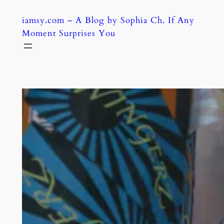
Skip
iamsy.com – A Blog by Sophia Ch. If Any
to
Moment Surprises You
content