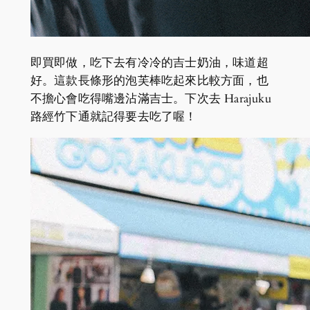
即買即做，吃下去有冷冷的吉士奶油，味道超
好。這款長條形的泡芙棒吃起來比較方面，也
不擔心會吃得嘴邊沾滿吉士。下次去 Harajuku
路經竹下通就記得要去吃了喔！