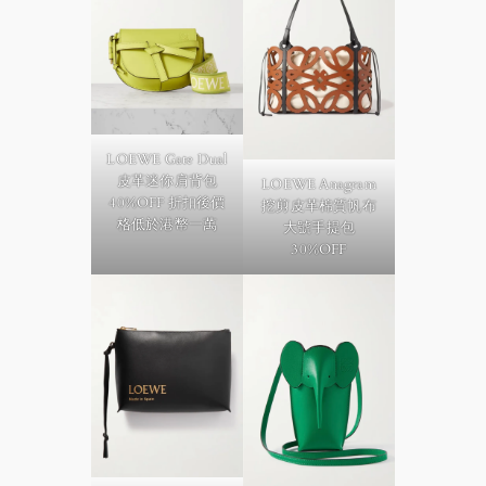
LOEWE Gate Dual
皮革迷你肩背包
LOEWE Anagram
40%OFF 折扣後價
挖剪皮革棉質帆布
格低於港幣一萬
大號手提包
30%OFF