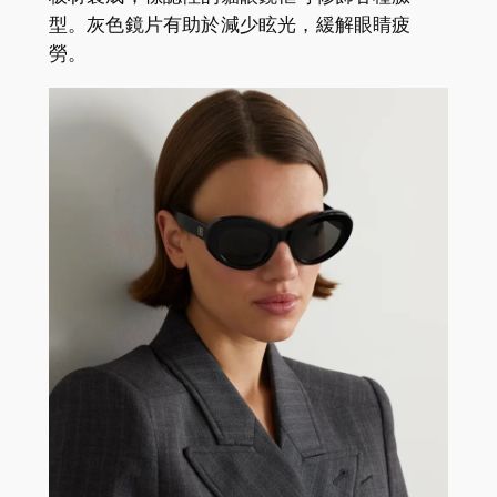
型。灰色鏡片有助於減少眩光，緩解眼睛疲
勞。