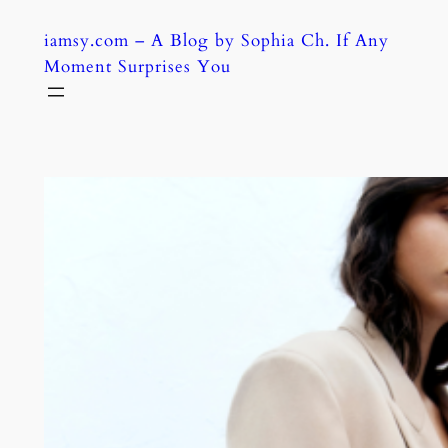
Skip
iamsy.com – A Blog by Sophia Ch. If Any
to
Moment Surprises You
content