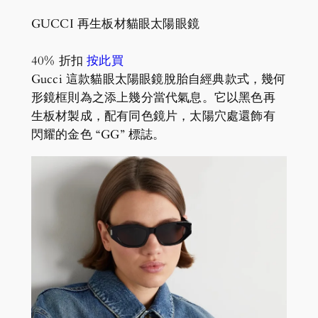
GUCCI 再生板材貓眼太陽眼鏡
40% 折扣
按此買
Gucci 這款貓眼太陽眼鏡脫胎自經典款式，幾何
形鏡框則為之添上幾分當代氣息。它以黑色再
生板材製成，配有同色鏡片，太陽穴處還飾有
閃耀的金色 “GG” 標誌。