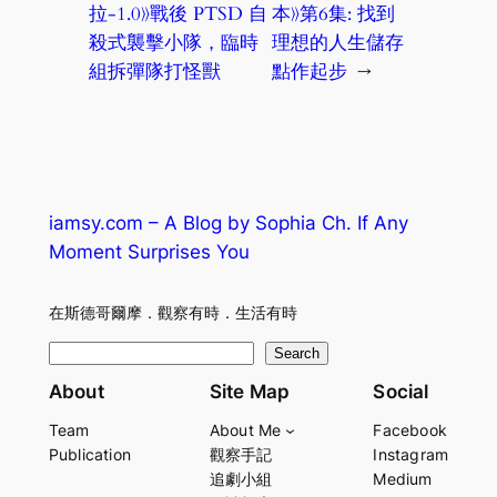
拉-1.0》戰後 PTSD 自
本》第6集: 找到
殺式襲擊小隊，臨時
理想的人生儲存
組拆彈隊打怪獸
點作起步
→
iamsy.com – A Blog by Sophia Ch. If Any
Moment Surprises You
在斯德哥爾摩．觀察有時．生活有時
S
Search
e
About
Site Map
Social
a
Team
About Me
Facebook
r
Publication
觀察手記
Instagram
c
追劇小組
Medium