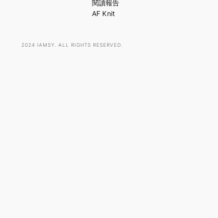
h
閱讀報告
AF Knit
2024 IAMSY. ALL RIGHTS RESERVED.