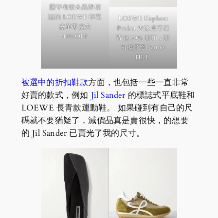
壓印有鍍金品牌標
誌的
LOEWE 印花
LOEWE Elephant
皮革零皮夾
Pocket 大像皮革肩
40%OFF
背包
30% 折扣，折
扣後不到 5,000
HKD
被選中的折扣鞋款
方面，也包括一些一直非常
好賣的款式，例如
Jil Sander
的標誌式平底鞋和
LOEWE 長青款運動鞋。 如果碰到有自己的尺
碼就不要猶疑了，減價品真是賣很快，的想要
的 Jil Sander 已賣光了我的尺寸。