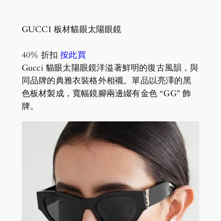
GUCCI 板材貓眼太陽眼鏡
40% 折扣
按此買
Gucci 貓眼太陽眼鏡洋溢著鮮明的復古風韻，與
同品牌的典雅衣裝格外相襯。單品以亮澤的黑
色板材製成，寬幅鏡腳兩邊綴有金色 “GG” 飾
牌。