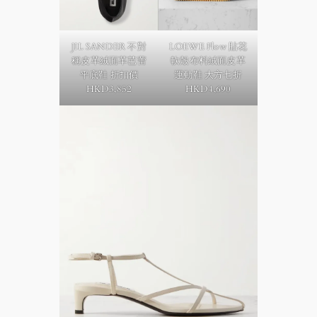
LOEWE Flow 貼花
JIL SANDER 不對
軟殼布料絨面皮革
稱皮革絨面革芭蕾
運動鞋
大方七折
平底鞋
折扣價
HKD4,690
HKD3,852