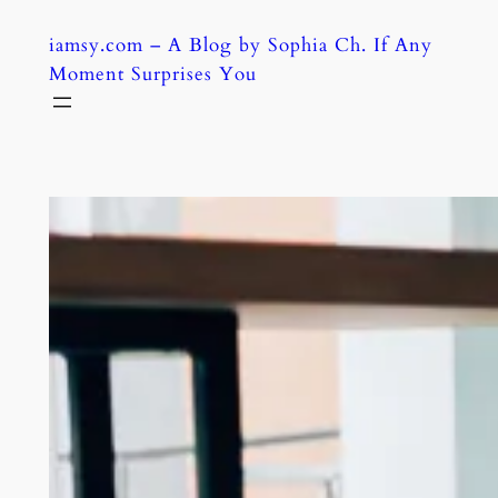
Skip
iamsy.com – A Blog by Sophia Ch. If Any
to
Moment Surprises You
content