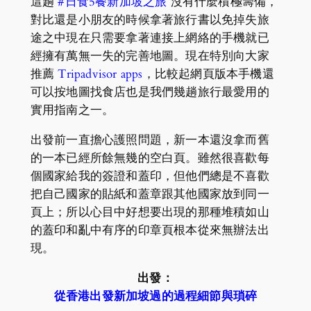
這趟
#日食5餐新加坡之旅
沒有什麼積極籌備，
對比還是小朋友的時候拿著旅行書以免掉失旅
途之中現在只需要拿著連接上網絡的手機就已
經擁有萬無一失的完善地圖。現在特別向大家
推薦
Tripadvisor apps
，比較起網頁版本手機還
可以按地圖找食店也是我們幾趟旅行最愛用的
實用指南之一。
出發前一直擔心護照問題，新一本還沒拿而舊
的一本已經所餘無幾的空白頁。雖然很喜歡每
個國家給我的簽證和蓋印，但他們總是不喜歡
把自己國家的貼紙和蓋章跟其他國家放到同一
頁上；所以心目中好想要出現的那種堆積如山
的蓋印和亂中有序的印章頁根本從來無辦法出
現。
出發：
從香港出發新加坡過的過程細節與瑣碎