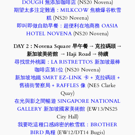
DOUGH 無添加咖啡店
(NS20 Novena)
期望太多注定難過：MILKCOW 焦糖爆谷軟雪
糕
(NS20 Novena)
即叫即做自助早餐：超便利在地商務 OASIA
HOTEL NOVENA
(NS20 Novena)
DAY 2：Novena Square 早午餐 → 克拉碼頭
→
新加坡美術館
→ Haji Road
→ 待續
尋找世外桃園：LA RISTRETTOS 新加坡最棒
咖啡店第1位
(NS20 Novena)
新加坡地鐵 SMRT EZ-LINK 卡 + 克拉碼頭 +
舊禧街警察局 + RAFFLES 像
(NE5 Clarke
Quay)
在光與影之間暢遊 SINGAPORE NATIONAL
GALLERY 新加坡國家美術館
(EW13/NS25
City Hall)
我要吃這種口感綿密的軟雪糕：BROTHER
BIRD 鳥糧
(EW12/DT14 Bugis)