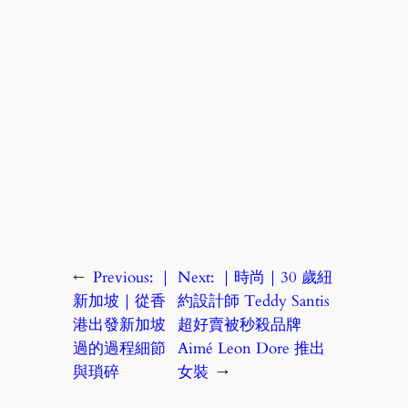
←
Previous:
｜
Next:
｜時尚｜30 歲紐
新加坡｜從香
約設計師 Teddy Santis
港出發新加坡
超好賣被秒殺品牌
過的過程細節
Aimé Leon Dore 推出
與瑣碎
女裝
→