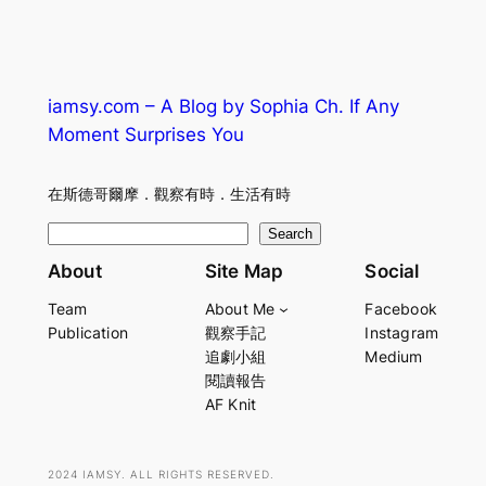
iamsy.com – A Blog by Sophia Ch. If Any
Moment Surprises You
在斯德哥爾摩．觀察有時．生活有時
S
Search
e
About
Site Map
Social
a
Team
About Me
Facebook
r
Publication
觀察手記
Instagram
c
追劇小組
Medium
h
閱讀報告
AF Knit
2024 IAMSY. ALL RIGHTS RESERVED.