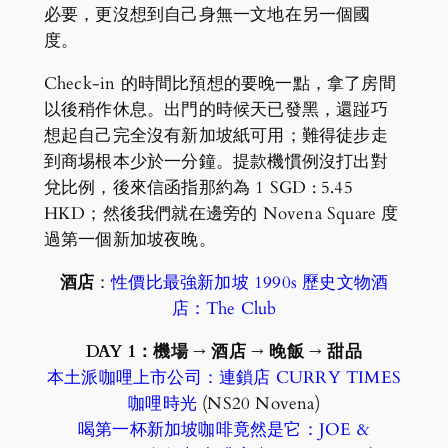
必要，更沒想到自己身無一文地在另一個國
度。
Check-in 的時間比預想的要晚一點，拿了房間
以後稍作休息。出門的時候天已發黑，還踫巧
想起自己完全沒有新加坡紙可用；難得徒步走
到商埸根本少於一分鐘。提款機慣例沒打出對
兌比例，後來信函指那約為 1 SGD : 5.45
HKD；然後我們就在邊旁的 Novena Square 度
過第一個新加坡夜晚。
酒店
：
性價比最強新加坡 1990s 歷史文物酒
店：The Club
DAY 1：機場 → 酒店 → 晚飯 → 甜品
本土派咖哩上市公司：連鎖店 CURRY TIMES
咖哩時光
(NS20 Novena)
喝第一杯新加坡咖啡竟然是它：JOE &