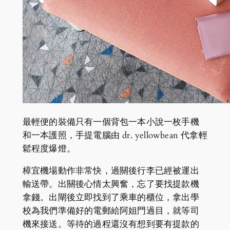
最輕便的裝備只有一個背包一本小說一枚手機
和一本護照，手提電腦由 dr. yellowbean 代拿輕
鬆程度爆燈。
樟宜機場動作非常快，過關後行李已經被運出
輸送帶。出關後心情太興奮，忘了要找提款機
拿錢。出閘後立即找到了乘車的櫃位，拿出學
校為我們準備好的電郵給阿姐門過目，就等司
機來接送。等待的過程還沒有想到要有提款的