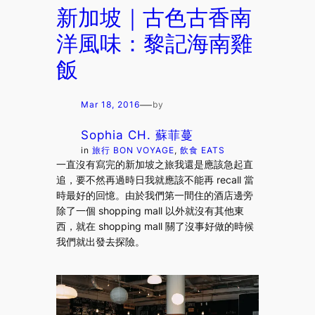
新加坡｜古色古香南
洋風味：黎記海南雞
飯
—
Mar 18, 2016
by
Sophia CH. 蘇菲蔓
in
旅行 BON VOYAGE
, 
飲食 EATS
一直沒有寫完的新加坡之旅我還是應該急起直
追，要不然再過時日我就應該不能再 recall 當
時最好的回憶。由於我們第一間住的酒店邊旁
除了一個 shopping mall 以外就沒有其他東
西，就在 shopping mall 關了沒事好做的時候
我們就出發去探險。