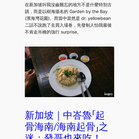
在新加坡叫我沒齒難忘的地方不是什麼特別古
蹟，而是以樹海揚名的 Garden by the Bay
(濱海灣花園)。而當中當然是 dr. yellowbean
二話不說跑了去買入場卷，先發制人怕我最後
不肯走吊橋的強行 surprise。
新加坡｜中峇魯「起
骨海南/海南起骨」之
迷：發哥也來吃！