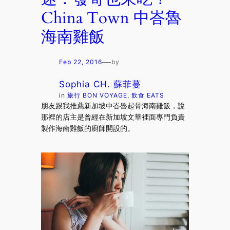
China Town 中峇魯
海南雞飯
—
Feb 22, 2016
by
Sophia CH. 蘇菲蔓
in
旅行 BON VOYAGE
, 
飲食 EATS
朋友跟我推薦新加坡中峇魯起骨海南雞飯，說
那裡的店主是曾經在新加坡文華裡面專門負責
製作海南雞飯的廚師開設的。