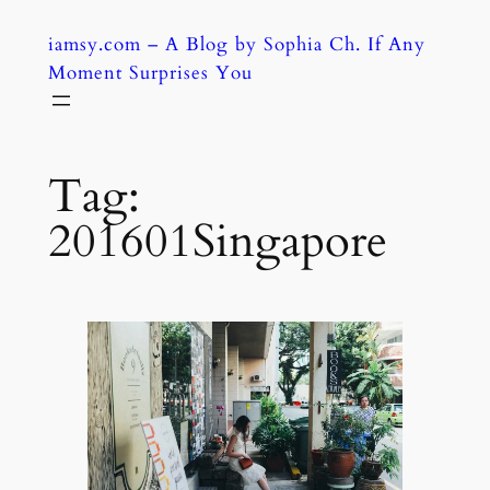
Skip
iamsy.com – A Blog by Sophia Ch. If Any
to
Moment Surprises You
content
Tag:
201601Singapore