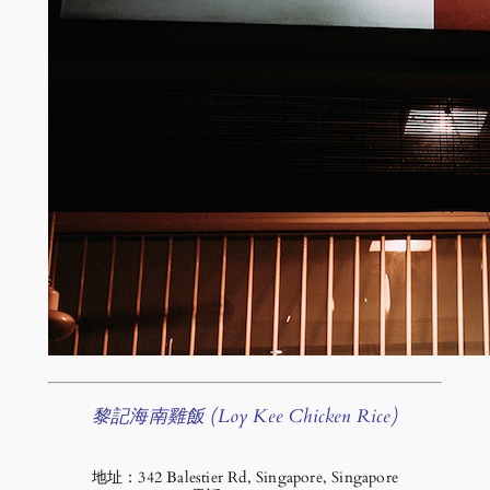
黎記海南雞飯 (Loy Kee Chicken Rice)
地址：342 Balestier Rd, Singapore, Singapore