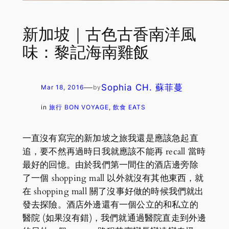
新加坡｜古色古香南洋風
味：黎記海南雞飯
—
Sophia CH. 蘇菲蔓
Mar 18, 2016
by
in
旅行 BON VOYAGE
, 
飲食 EATS
一直沒有寫完的新加坡之旅我還是應該急起直
追，要不然再過時日我就應該不能再 recall 當時
最好的回憶。由於我們第一間住的酒店邊旁除
了一個 shopping mall 以外就沒有其他東西，就
在 shopping mall 關了沒事好做的時候我們就出
發去探險。酒店外邊還有一個公立的和私立的
醫院 (如果沒有錯)，我們就通過醫院直走到外邊