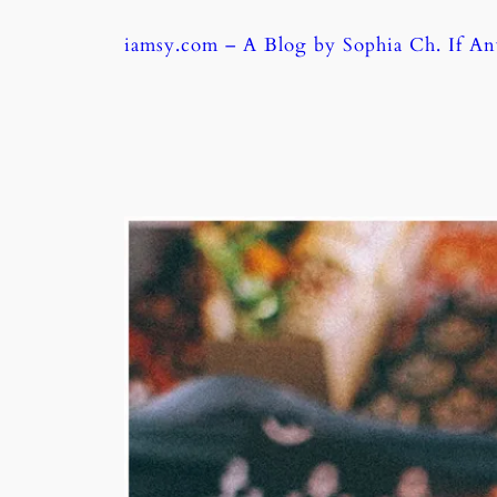
Skip
iamsy.com – A Blog by Sophia Ch. If A
to
content