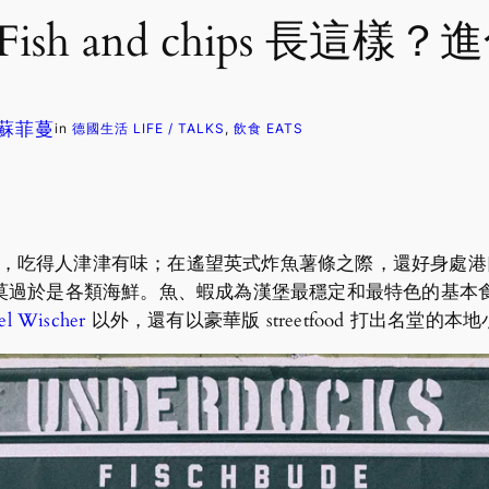
h and chips 長這樣？
. 蘇菲蔓
in
德國生活 LIFE / TALKS
, 
飲食 EATS
重要的日常菜，吃得人津津有味；在遙望英式炸魚薯條之際，還好
莫過於是各類海鮮。魚、蝦成為漢堡最穩定和最特色的基本
el Wischer
以外，還有以豪華版 streetfood 打出名堂