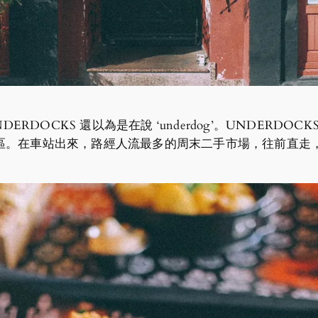
ERDOCKS 還以為是在說 ‘underdog’。UNDERD
區。在車站出來，路經人流最多的周末二手市場，往前直走