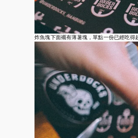
炸魚塊下面襯有薄薯塊，單點一份已經吃得