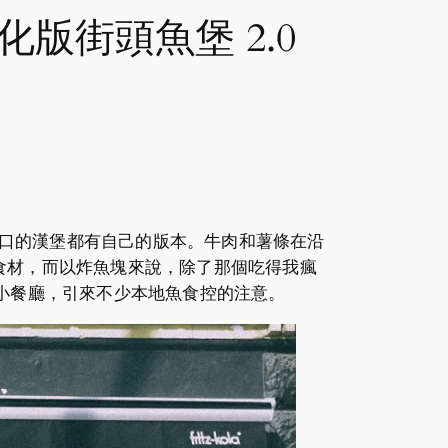
進化版街頭魚堡 2.0
身處港口的漢堡都有自己的版本。牛肉和薯條在沿
食材，而以炸魚塊來說，除了那個吃得我瘋
的本地小餐廳，引來不少本地魚食控的注意。