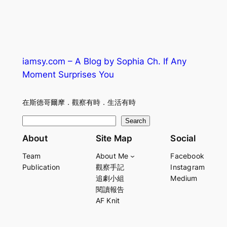
iamsy.com – A Blog by Sophia Ch. If Any
Moment Surprises You
在斯德哥爾摩．觀察有時．生活有時
S
Search
e
About
Site Map
Social
a
Team
About Me
Facebook
r
Publication
觀察手記
Instagram
c
追劇小組
Medium
h
閱讀報告
AF Knit