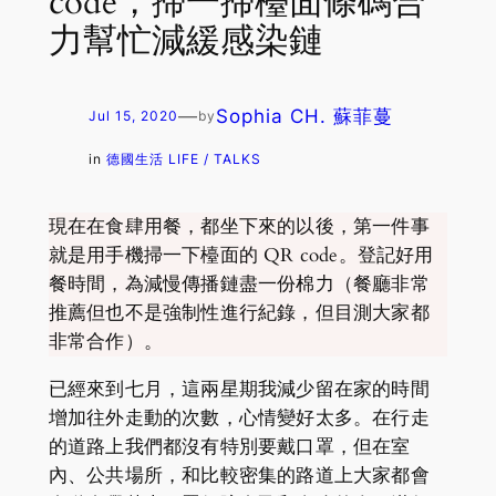
code，掃一掃檯面條碼合
力幫忙減緩感染鏈
—
Sophia CH. 蘇菲蔓
Jul 15, 2020
by
in
德國生活 LIFE / TALKS
現在在食肆用餐，都坐下來的以後，第一件事
就是用手機掃一下檯面的 QR code。登記好用
餐時間，為減慢傳播鏈盡一份棉力（餐廳非常
推薦但也不是強制性進行紀錄，但目測大家都
非常合作）。
已經來到七月，這兩星期我減少留在家的時間
增加往外走動的次數，心情變好太多。在行走
的道路上我們都沒有特別要戴口罩，但在室
內、公共場所，和比較密集的路道上大家都會