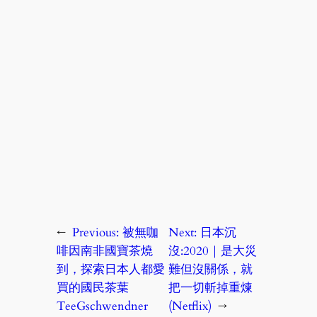
←
Previous:
被無咖
Next:
日本沉
啡因南非國寶茶燒
沒:2020｜是大災
到，探索日本人都愛
難但沒關係，就
買的國民茶葉
把一切斬掉重煉
TeeGschwendner
(Netflix)
→