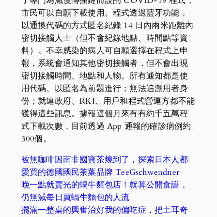
了專門為減慢傳播鏈而設的 COVID-19 程式，
市民可以自願下載使用。程式透過藍牙功能，
以通換代碼的方式匿名紀錄 14 日內兩米距離內
密切接觸人士（但不會紀錄地點、時間點等資
料）。不幸感染的病人可自願選擇在程式上申
報，系統會通知其他密切接觸者，但不會出現
密切接觸時間、地點和人物。所有通知都是使
用代碼、以匿名為前題進行；無法追溯用者身
份；就連政府、RKI、用戶和程式營運方都不能
獲得這些訊息。據報這個月來有有約千五萬程
式下載次數，目前透過 App 通報的確診病例約
300個。
被無咖啡因南非國寶茶燒到了，探索日本人都
愛買的德國國民茶葉品牌 TeeGschwendner
晚一點就賣光的蝸牛麵包店！就算公開食譜，
仍無減每日買蝸牛麵包的人流
擺滿一整桌的興奮治好我的偏吃症，把土耳奇