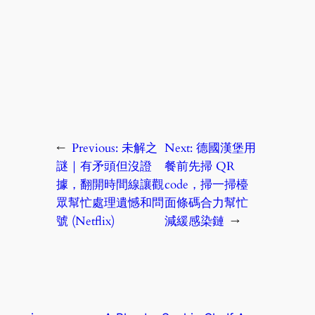
←
Previous:
未解之
Next:
德國漢堡用
謎｜有矛頭但沒證
餐前先掃 QR
據，翻開時間線讓觀
code，掃一掃檯
眾幫忙處理遺憾和問
面條碼合力幫忙
號 (Netflix)
減緩感染鏈
→