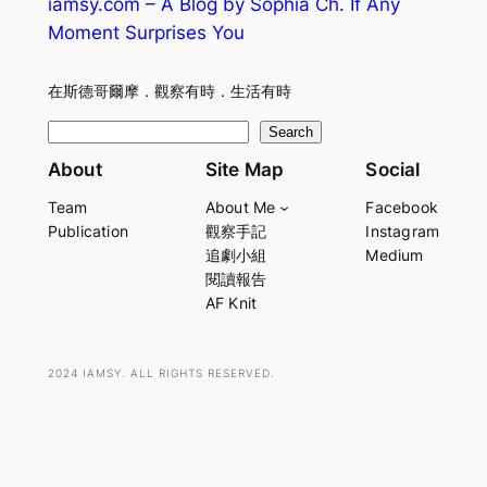
iamsy.com – A Blog by Sophia Ch. If Any
Moment Surprises You
在斯德哥爾摩．觀察有時．生活有時
S
Search
e
About
Site Map
Social
a
Team
About Me
Facebook
r
Publication
觀察手記
Instagram
c
追劇小組
Medium
h
閱讀報告
AF Knit
2024 IAMSY. ALL RIGHTS RESERVED.