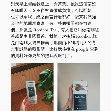
別天早上就給我遞上一盒茶葉。他說這個茶沒
有咖啡因，又不會對胃做成負擔，可以配奶，
也可以單喝，總之而言什麼都好，後來我們知
道他的地庫糧食倉，有一整個櫃子都在放這
個。那就是 Rooibos Tea，有人把它叫做南非紅
茶或是南非國寶茶。我第一次接觸 Rooibos 就
是由南非人親自推薦，那個由小到喝到大的背
景和誠懇的藍眼睛，比較我往後在 google 查到
的資料好像更加的把我說服到了。