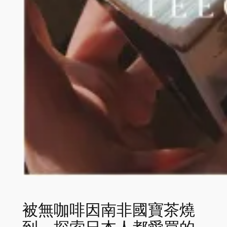
被無咖啡因南非國寶茶燒