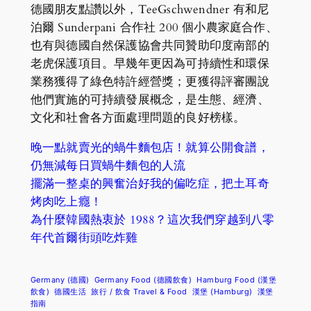
德國朋友點讚以外，TeeGschwendner 有和尼
泊爾 Sunderpani 合作社 200 個小農家庭合作、
也有與德國自然保護協會共同贊助印度南部的
老虎保護項目。早幾年更因為可持續性和環保
業務獲得了綠色特許經營獎；更獲得評審團說
他們實施的可持續發展概念，是生態、經濟、
文化和社會各方面處理問題的良好榜樣。
晚一點就賣光的蝸牛麵包店！就算公開食譜，
仍無減每日買蝸牛麵包的人流
擺滿一整桌的興奮治好我的偏吃症，把土耳奇
烤肉吃上癮！
為什麼韓國熱衷於 1988？這次我們穿越到八零
年代首爾街頭吃炸雞
Germany (德國)
Germany Food (德國飲食)
Hamburg Food (漢堡
飲食)
德國生活
旅行 / 飲食 Travel & Food
漢堡 (Hamburg)
漢堡
指南