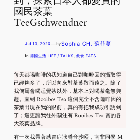
到，探索日本人都愛買的
國民茶葉
TeeGschwendner
—
Sophia CH. 蘇菲蔓
Jul 13, 2020
by
in
德國生活 LIFE / TALKS
, 
飲食 EATS
每天都喝咖啡的我知道自己對咖啡因的攝取得
已經夠多了，所以向來對茶葉敬而遠之。除了
我偶爾會喝睡覺茶以外，基本上對喝茶毫無興
趣。直到 Rooibos Tea 這個完全不含咖啡因的
茶葉出現在我的眼前，真的有把我成功引誘到
了；還更讓我往外關注有 Rooibos Tea 賣的各
大茶葉品牌。
有一次我帶著感冒症狀聲音沙啞，南非同學 M