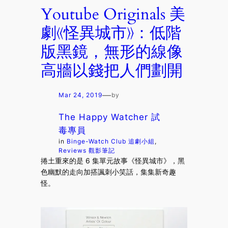
Youtube Originals 美
劇《怪異城市》：低階
版黑鏡，無形的線像
高牆以錢把人們劃開
—
Mar 24, 2019
by
The Happy Watcher 試
毒專員
in
Binge-Watch Club 追劇小組
, 
Reviews 觀影筆記
捲土重來的是 6 集單元故事《怪異城市》，黑
色幽默的走向加搭諷刺小笑話，集集新奇趣
怪。