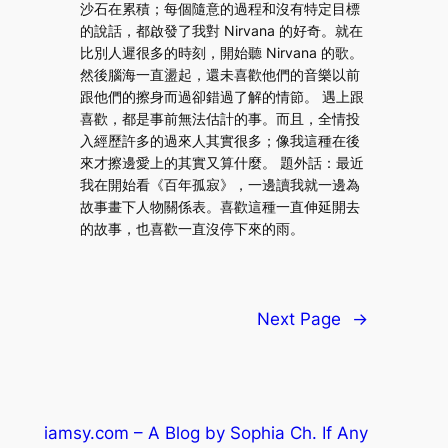
沙石在累積；每個隨意的過程和沒有特定目標
的說話，都啟發了我對 Nirvana 的好奇。就在
比別人遲很多的時刻，開始聽 Nirvana 的歌。
然後腦海一直盪起，還未喜歡他們的音樂以前
跟他們的擦身而過卻錯過了解的情節。 遇上跟
喜歡，都是事前無法估計的事。而且，全情投
入經歷許多的過來人其實很多；像我這種在後
來才擦邊愛上的其實又算什麼。 題外話：最近
我在開始看《百年孤寂》，一邊讀我就一邊為
故事畫下人物關係表。喜歡這種一直伸延開去
的故事，也喜歡一直沒停下來的雨。
Next Page
→
iamsy.com – A Blog by Sophia Ch. If Any