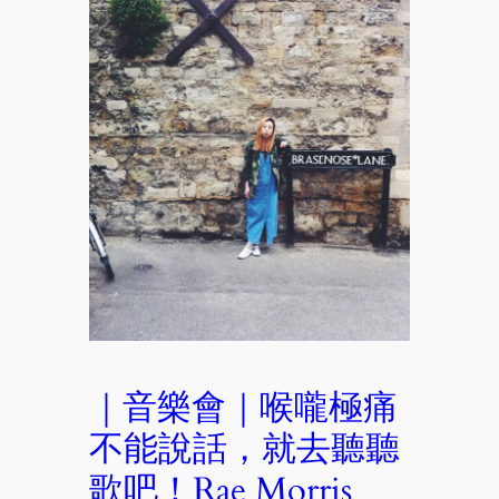
｜音樂會｜喉嚨極痛
不能說話，就去聽聽
歌吧！Rae Morris