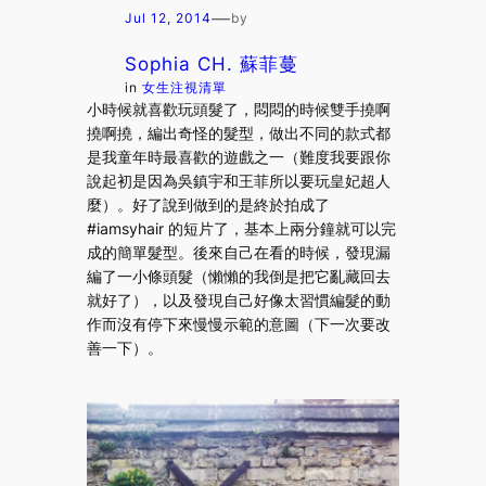
—
Jul 12, 2014
by
Sophia CH. 蘇菲蔓
in
女生注視清單
小時候就喜歡玩頭髮了，悶悶的時候雙手撓啊
撓啊撓，編出奇怪的髮型，做出不同的款式都
是我童年時最喜歡的遊戲之一（難度我要跟你
說起初是因為吳鎮宇和王菲所以要玩皇妃超人
麼）。好了說到做到的是終於拍成了
#iamsyhair 的短片了，基本上兩分鐘就可以完
成的簡單髮型。後來自己在看的時候，發現漏
編了一小條頭髮（懶懶的我倒是把它亂藏回去
就好了），以及發現自己好像太習慣編髮的動
作而沒有停下來慢慢示範的意圖（下一次要改
善一下）。