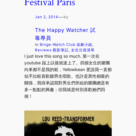
Festival Paris
—
Jan 2, 2014
by
The Happy Watcher 試
毒專員
in
Binge-Watch Club 追劇小組
, 
Reviews 觀影筆記
, 
女生注視清單
I just love this song so much. 第一次在
youtube 踫上以後就迷上了。四個女生的樂團
向來都不是我的範，Yellowbean 更說我一直都
似乎比較喜歡聽男生唱歌。也許是異性相吸的
關係，我得承認我對男生們所組的樂團總是有
多一點點的興趣；但我就是特別喜歡她們四
個！