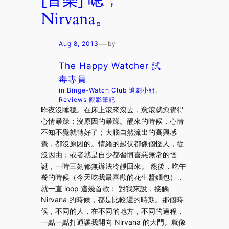
[音樂] 嗯，
Nirvana。
—
Aug 8, 2013
by
The Happy Watcher 試
毒專員
in
Binge-Watch Club 追劇小組
, 
Reviews 觀影筆記
昨夜沒睡穩。在床上滾來滾去，愈滾就愈覺得
心情暴躁；沒原因的暴躁。醒來的時候，心情
不知不覺就轉好了；大腦自然流出的高興感
覺，都沒原因的。情緒的起伏都像個怪人，從
沒因由；或者就是自少都習慣喜惡無常的怪
誕，一時三刻都無辦法冷靜回來。 然後，吃午
餐的時候（今天吃我最喜歡的花生醬麵包），
就一直 loop 這幾首歌： 對我來說，接觸
Nirvana 的時候，都是比較遲的時期。那個時
候，不同的人，在不同的地方，不同的過程，
一點一點打通讓我開向 Nirvana 的大門。就像