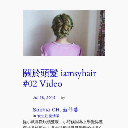
關於頭髮 iamsyhair
#02 Video
—
Jul 18, 2014
by
Sophia CH. 蘇菲蔓
in
女生注視清單
從小就喜歡玩頭髮啦，小時候因為上學覺得整
齊才是好學生；長大後覺得亂亂鬆鬆的才是自