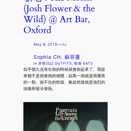
(Josh Flower & the
Wild) @ Art Bar,
Oxford
—
May 8, 2014
by
Sophia CH. 蘇菲蔓
in
穿搭日記 OUTFITS
, 
飲食 EATS
似乎很久沒有生病的時候就會病起來了。我從
來都不是很會病的個體，結果一病就是很厲害
的一類。按不住的乾咳、氣促然後就是強烈的
頭痛和發冷發熱。