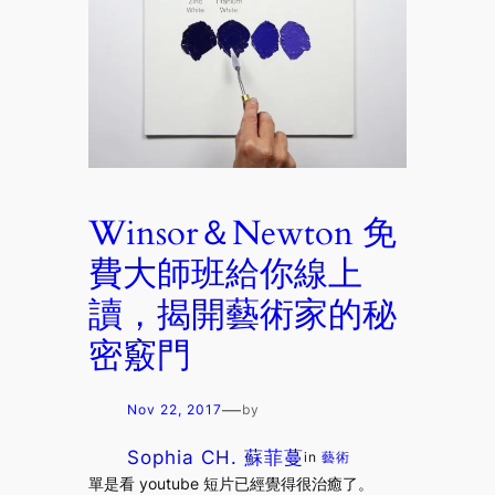
Winsor＆Newton 免
費大師班給你線上
讀，揭開藝術家的秘
密竅門
—
Nov 22, 2017
by
Sophia CH. 蘇菲蔓
in
藝術
單是看 youtube 短片已經覺得很治癒了。