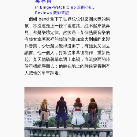
毒專員
in
Binge-Watch Club 追劇小組
, 
Reviews 觀影筆記
一個組 band 拿下了世界乜乜乜樂團大獎的男
孩，卻沒運走上一條平坦道路。紅不起來就再
見，都是樂壇定律。然後遇上某個熱愛音樂的
有錢女拿著家裡的錢請他從加拿大到紐約來製
作音樂，少玩幾回覺得沒趣了，有錢女又回去
讀書。他一個人，打算從事幕後制作，重新做
起。某天他騎著單車遇上車禍，血流披面的時
候司機絕塵而去；他躺在地上的時候更看到有
人把他的單車踩走。