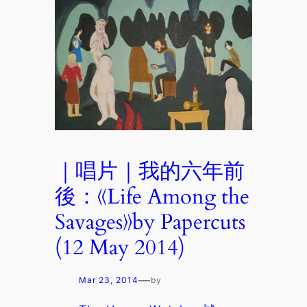
｜唱片｜我的六年前
後：《Life Among the
Savages》by Papercuts
(12 May 2014)
—
Mar 23, 2014
by