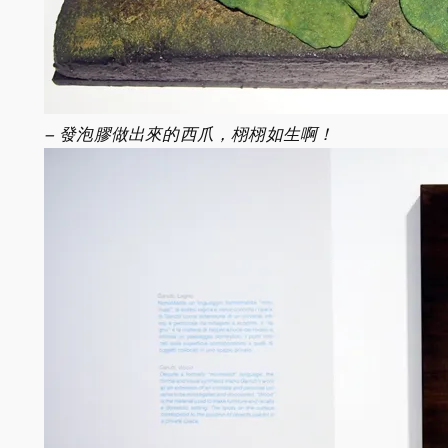
– 發泡膠做出來的西爪，栩栩如生啊！