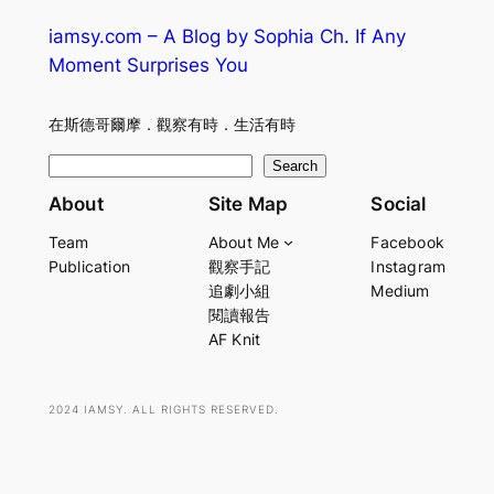
iamsy.com – A Blog by Sophia Ch. If Any
Moment Surprises You
在斯德哥爾摩．觀察有時．生活有時
S
Search
e
About
Site Map
Social
a
Team
About Me
Facebook
r
Publication
觀察手記
Instagram
c
追劇小組
Medium
h
閱讀報告
AF Knit
2024 IAMSY. ALL RIGHTS RESERVED.