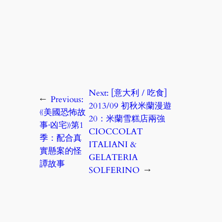
Next:
[意大利 / 吃食]
←
Previous:
2013/09 初秋米蘭漫遊
《美國恐怖故
20：米蘭雪糕店兩強
事·凶宅》第1
CIOCCOLAT
季：配合真
ITALIANI &
實懸案的怪
GELATERIA
譚故事
SOLFERINO
→