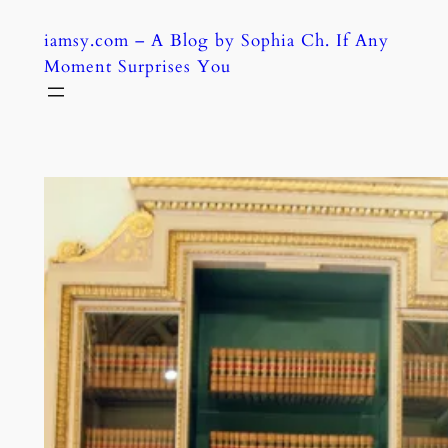
Skip
iamsy.com – A Blog by Sophia Ch. If Any
to
Moment Surprises You
content