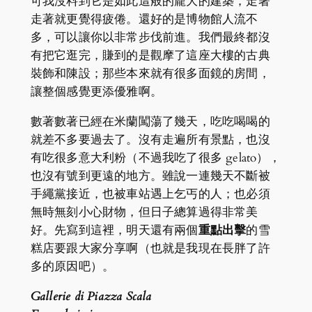
可我沒料到它是如此這般的龐大的建築，走著
走著就更覺得疲倦。還好的是博物館人流不
多，可以讓你以非常步伐前進。我們最終都沒
有把它逛完，賺到的是觀摩了這座大樓的古典
裝飾和陳設；那些本來就有很多面鏡的房間，
讓整個感覺更添優雅啊。
數著數著已經在米蘭闖蕩了幾天，吃吃喝喝的
就差不多要過去了。沒有走遍所有景點，也沒
有吃很多意大利粉（不過我吃了很多 gelato），
也沒有號到更遠的地方。雖說一連幾天不斷被
手繩黨接近，也被車站遇上乞丐的人；也必須
無時無刻小心財物，但日子總算過得非常美
好。先寫到這裡，明天還有兩個
重點出擊
的雪
糕店要跟大家分享啊（也就是我現在長胖了許
多的原因吧）。
Gallerie di Piazza Scala