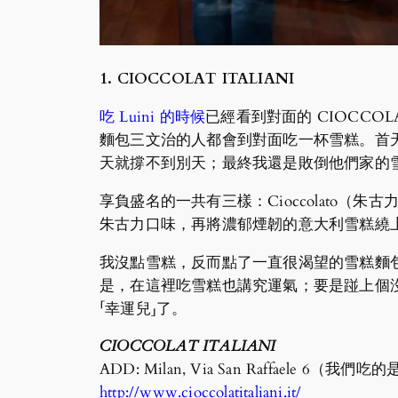
1. CIOCCOLAT ITALIANI
吃 Luini 的時候
已經看到對面的 CIOCCOL
麵包三文治的人都會到對面吃一杯雪糕。首
天就撐不到別天；最終我還是敗倒他們家的
享負盛名的一共有三樣：Cioccolato（朱古
朱古力口味，再將濃郁煙韌的意大利雪糕繞
我沒點雪糕，反而點了一直很渴望的雪糕麵包！
是，在這裡吃雪糕也講究運氣；要是踫上個
「幸運兒」了。
CIOCCOLAT ITALIANI
ADD: Milan, Via San Raffael
http://www.cioccolatitaliani.it/