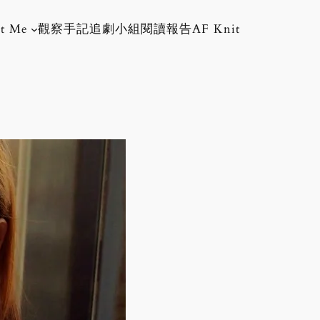
t Me
觀察手記
追劇小組
閱讀報告
AF Knit