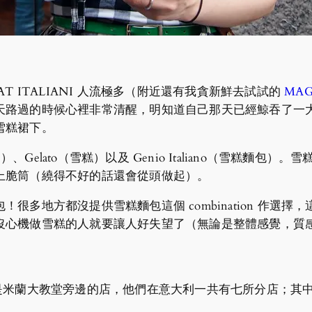
AT ITALIANI 人流極多（附近還有我貪新鮮去試試的
MAG
天路過的時候心裡非常清醒，明知道自己那天已經鯨吞了一
雪糕裙下。
力）、Gelato（雪糕）以及 Genio Italiano（雪糕
上脆筒（繞得不好的話還會從頭做起）。
很多地方都沒提供雪糕麵包這個 combination 作選
沒心機做雪糕的人就要讓人好失望了（無論是整體感覺，質
e 6（我們吃的是米蘭大教堂旁邊的店，他們在意大利一共有七所分店；其中兩