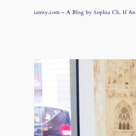
Skip
iamsy.com – A Blog by Sophia Ch. If A
to
content