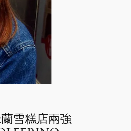
0：米蘭雪糕店兩強