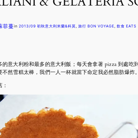
LIANI & GELATERIA 
 蘇菲蔓
in
2013/09 初秋意大利米蘭&科莫
, 
旅行 BON VOYAGE
, 
飲食 EATS
的意大利粉和最多的意大利飯；每天會拿著 pizza 到處
要不然雪糕太棒，我們一人一杯就當下命定我必然脂肪爆炸
店：