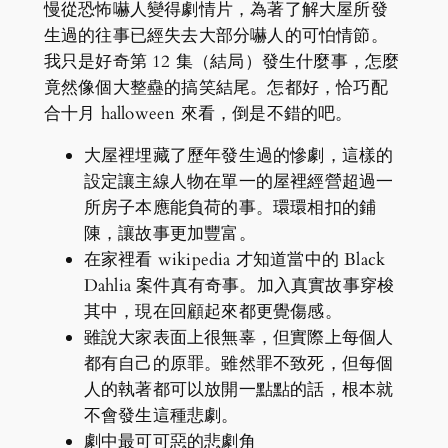
慢從恐怖嚇人變得劇情片，為著了解大屋所發
生過的往事已經失去大部分嚇人的可怕情節。
我只是好奇第 12 集（結局）發生什麼事，怎麼
竟然像個大整蠱的搞笑結尾。怎都好，恰巧配
合十月 halloween 來看，倒是不錯的吧。
大屋裡埋藏了歷年發生過的慘劇，這樣的
設定讓主線人物在單一的屋裡經營超過一
所房子本應能負荷的事。環環相扣的鋪
陳，讓故事更加豐富。
在家裡看 wikipedia 才知道當中的 Black
Dahlia 案件真有奇事。加入真實故事穿梭
其中，現在回顧起來都更覺傷感。
雖說大家表面上很無辜，但實際上每個人
都有自己的原罪。雖然罪不致死，但每個
人的執著都可以放開一點點的話，根本就
不會發生這種悲劇。
劇中最可可惡的悲劇角