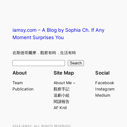
iamsy.com – A Blog by Sophia Ch. If Any
Moment Surprises You
在斯德哥爾摩．觀察有時．生活有時
S
Search
e
About
Site Map
Social
a
Team
About Me
Facebook
r
Publication
觀察手記
Instagram
c
追劇小組
Medium
h
閱讀報告
AF Knit
2024 IAMSY. ALL RIGHTS RESERVED.