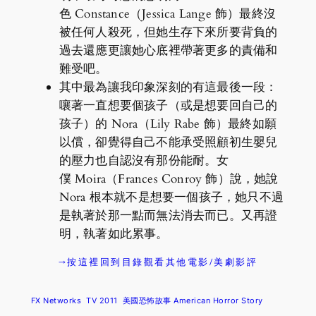
色 Constance（Jessica Lange 飾）最終沒
被任何人殺死，但她生存下來所要背負的
過去還應更讓她心底裡帶著更多的責備和
難受吧。
其中最為讓我印象深刻的有這最後一段：
嚷著一直想要個孩子（或是想要回自己的
孩子）的 Nora（Lily Rabe 飾）最終如願
以償，卻覺得自己不能承受照顧初生嬰兒
的壓力也自認沒有那份能耐。女
僕 Moira（Frances Conroy 飾）說，她說
Nora 根本就不是想要一個孩子，她只不過
是執著於那一點而無法消去而已。又再證
明，執著如此累事。
→按這裡回到目錄觀看其他電影/美劇影評
FX Networks
TV 2011
美國恐怖故事 American Horror Story