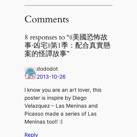
Comments
8 responses to “《美國恐怖故
事·凶宅》第1季：配合真實懸
案的怪譚故事”
dododot
2013-10-26
I know you are an art lover, this
poster is inspire by Diego
Velazquez – Las Meninas and
Picasso made a series of Las
Meninas too!! :)
Reply