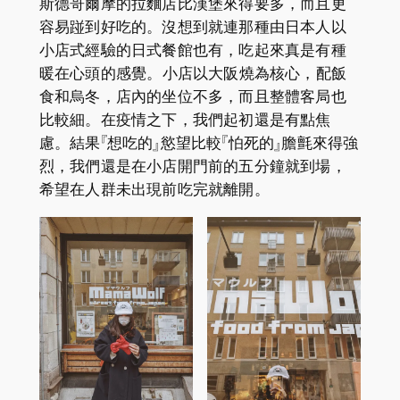
斯德哥爾摩的拉麵店比漢堡來得要多，而且更
容易踫到好吃的。沒想到就連那種由日本人以
小店式經驗的日式餐館也有，吃起來真是有種
暖在心頭的感覺。小店以大阪燒為核心，配飯
食和烏冬，店內的坐位不多，而且整體客局也
比較細。在疫情之下，我們起初還是有點焦
慮。結果『想吃的』慾望比較『怕死的』膽氈來得強
烈，我們還是在小店開門前的五分鐘就到場，
希望在人群未出現前吃完就離開。