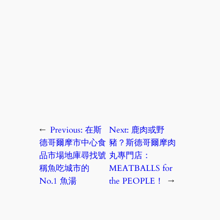
←
Previous:
在斯
Next:
鹿肉或野
德哥爾摩市中心食
豬？斯德哥爾摩肉
品市場地庫尋找號
丸專門店：
稱魚吃城市的
MEATBALLS for
No.1 魚湯
the PEOPLE！
→