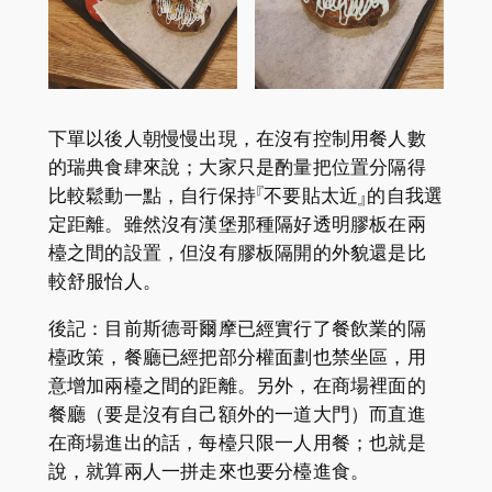
下單以後人朝慢慢出現，在沒有控制用餐人數
的瑞典食肆來說；大家只是酌量把位置分隔得
比較鬆動一點，自行保持『不要貼太近』的自我選
定距離。雖然沒有漢堡那種隔好透明膠板在兩
檯之間的設置，但沒有膠板隔開的外貌還是比
較舒服怡人。
後記：目前斯德哥爾摩已經實行了餐飲業的隔
檯政策，餐廳已經把部分權面劃也禁坐區，用
意增加兩檯之間的距離。另外，在商場裡面的
餐廳（要是沒有自己額外的一道大門）而直進
在商場進出的話，每檯只限一人用餐；也就是
說，就算兩人一拼走來也要分檯進食。