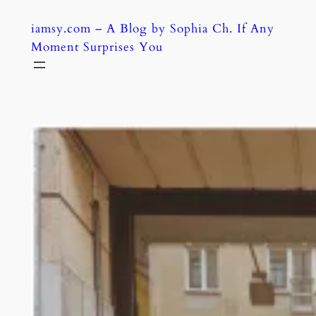
Skip
iamsy.com – A Blog by Sophia Ch. If Any
to
Moment Surprises You
content