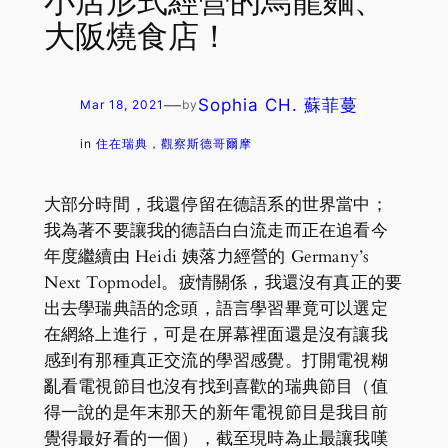
小店形式經營的烏龍麵、
大阪燒食店！
—
Sophia CH. 蘇菲蔓
Mar 18, 2021
by
in
住在瑞典，觀察斯德哥爾摩
大部分時間，我還停留在德語系的世界當中；
我為著不要讓我的德語白白流走而正在追看今
年度繼續由 Heidi 姨落力經營的 Germany’s
Next Topmodel。疲情關係，我還沒有真正的要
出去學瑞典語的念頭，語言學習畢竟可以選定
在網絡上進行，可是在屏幕裡面還是沒有讓我
感到有那種真正交流的學習感覺。打開電視糊
亂看電視節目也沒有找到喜歡的瑞典節目（值
得一說的是年末那天的新年電視節目是我目前
覺得最好看的一個），截至現時為止最讓我嘆