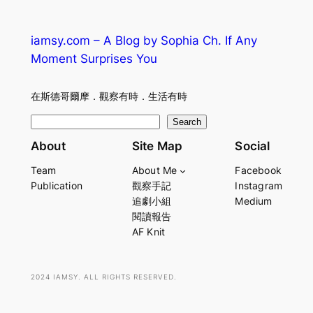
iamsy.com – A Blog by Sophia Ch. If Any
Moment Surprises You
在斯德哥爾摩．觀察有時．生活有時
S
Search
e
About
Site Map
Social
a
Team
About Me
Facebook
r
Publication
觀察手記
Instagram
c
追劇小組
Medium
h
閱讀報告
AF Knit
2024 IAMSY. ALL RIGHTS RESERVED.