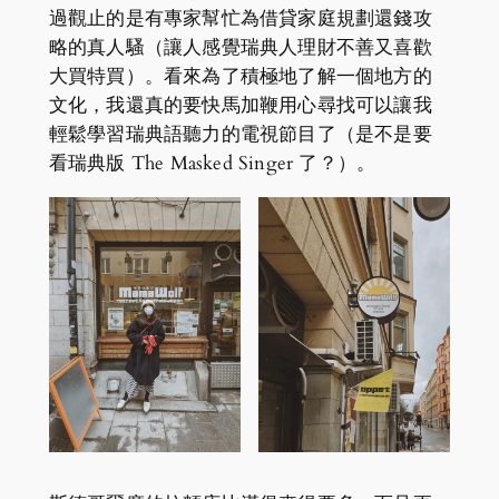
過觀止的是有專家幫忙為借貸家庭規劃還錢攻
略的真人騷（讓人感覺瑞典人理財不善又喜歡
大買特買）。看來為了積極地了解一個地方的
文化，我還真的要快馬加鞭用心尋找可以讓我
輕鬆學習瑞典語聽力的電視節目了（是不是要
看瑞典版 The Masked Singer 了？）。