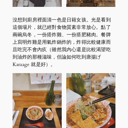
沒想到廚房裡面清一色是日籍女孩。光是看到
這個場片，就已經對食物質素非常放心。點了
兩碗烏冬，一份搭炸雞、一份搭肥豬肉。餐牌
上寫明炸雞是用氣炸鍋炸的，炸得比較健康而
且吃完不會內疚（雖然我內心還是比較渴望吃
到油炸的那種滋味，但論如何吃到唐揚げ
Karaage 就是好）。