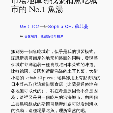
市場地庫尋找號稱魚吃城
市的 No.1 魚湯
—
Sophia CH. 蘇菲蔓
Mar 5, 2021
by
in
住在瑞典，觀察斯德哥爾摩
搬到另一個魚吃城市，似乎是我的慣習模式。
認識斯德哥爾摩的地形和路面的同時，發現整
個城市都洋溢著一種喜歡吃日本菜式的味道。
比較德國、英國和荷蘭滿滿的土耳其菜，大街
小巷的 kebab 和 pizza；瑞典卻用上有點街坊的
日本菜來取代這種街頭食店（比薩是通俗地在
各地無可取代的）。我在考量原因會不會是因
為：這裡又是另一個吃魚的沿海城市。由四個
主要島嶼組成的斯德哥爾摩到處可以看到海水
的流動，這種場景吃魚，理所當然的吧。