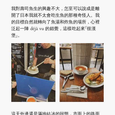
我對壽司魚生的興趣不大，怎至可以說成是離
開了日本我就不太會吃生魚的那種奇怪人。我
的目標自然就轉向了魚湯和炸魚的場所，心裡
泛起一陣 déjà vu 的錯覺，這樣吃起來『很漢
堡』。
這天外邊還是滿地結冰的狀態，市面上的路面