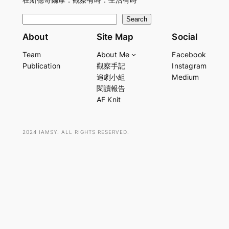
在斯德哥爾摩．觀察有時．生活有時
S
Search
e
About
Site Map
Social
a
Team
About Me
Facebook
r
Publication
觀察手記
Instagram
c
追劇小組
Medium
h
閱讀報告
AF Knit
2024 IAMSY. ALL RIGHTS RESERVED.