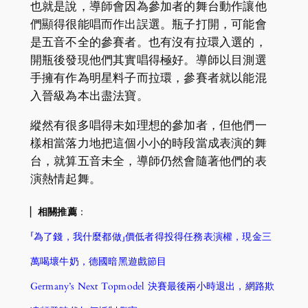
也就是說，導師會因為參加者的舞台動作讓他
們顯得很能唱而作出誤選。瓶子打開，可能會
是五音不全的參賽者。也有沒有拉環入選的，
開瓶後發現他們其實唱得極好。導師以目測選
手擁有作為明星料子而拉環，參賽者就以能混
入晉級為本出盡法寶。
縱然有很多唱得未如理想的參加者，但他們一
樣相當落力地把這個小小的時段當成表演的舞
台，就算五音未全，導師仍然會隨著他們的表
演熱情起舞。
▏
相關推薦
：
「為了錢，我什麼都做」價低者得投得任務表演權，現金三
萬喝壞牛奶，德國暗黑遊戲節目
Germany’s Next Topmodel 決賽最後兩小時退出，網路欺