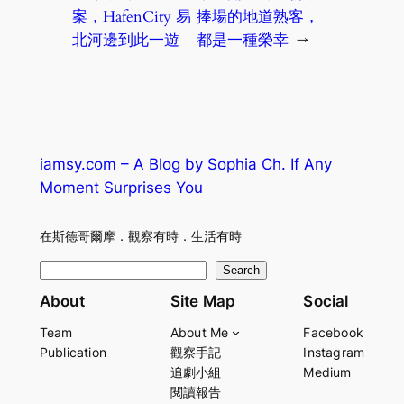
案，HafenCity 易
捧場的地道熟客，
北河邊到此一遊
都是一種榮幸
→
iamsy.com – A Blog by Sophia Ch. If Any
Moment Surprises You
在斯德哥爾摩．觀察有時．生活有時
S
Search
e
About
Site Map
Social
a
Team
About Me
Facebook
r
Publication
觀察手記
Instagram
c
追劇小組
Medium
h
閱讀報告