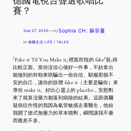
德國電視台聾選歌唱比
賽？
—
Sophia CH. 蘇菲蔓
Sep 27, 2020
by
in
德國生活 LIFE / TALKS
『Fake it Til You Make it』裡面所指的 fake「裝」得
比較正面。當你沒信心做好一件事，不妨拿出
能做到的幹勁來哄騙出一份自信、馴服那個不
安的自己，讓你的肢體 fake it（主要是騙你）來
導你 make it。好比心靈上的 placebo，安慰劑
來了就算沒藥力都落到病除的結果。這跟偶爾
疑病症作怪的我因為氣管敏感去看醫生，他給
我開了德式無藥力的草本噴劑，瞬間讓我不藥
而癒差不多。