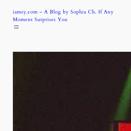
Skip
iamsy.com – A Blog by Sophia Ch. If Any
to
Moment Surprises You
content