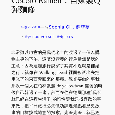
Cocolo Ramen：自家製Q
彈麵條
—
Sophia CH. 蘇菲蔓
Aug 7, 2018
by
in
旅行 BON VOYAGE
, 
飲食 EATS
非常難以啟齒的是我們老土的渡過了一個以購
物主導的下午。這麼沒營養的行為當然是我的
主意；因為這趟旅行說穿了其實不過就是補給
之行，就像在 Walking Dead 裡面被派出去把
用光了的東西帶回來的那種。觀光要做的事我
那次一個人在柏林就趁 dr yellowbean 開會的時
候自己幹過了一遍，然而在住在德國那種「我不
就已經在這裡生活了」的惰性讓我只找喜歡的事
來做，把平日旅行必先做功課逛景點看歷史故
事的目標換成隨意的探索。走著走著，就已經