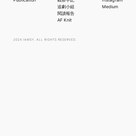
c
追劇小組
Medium
h
閱讀報告
AF Knit
2024 IAMSY. ALL RIGHTS RESERVED.