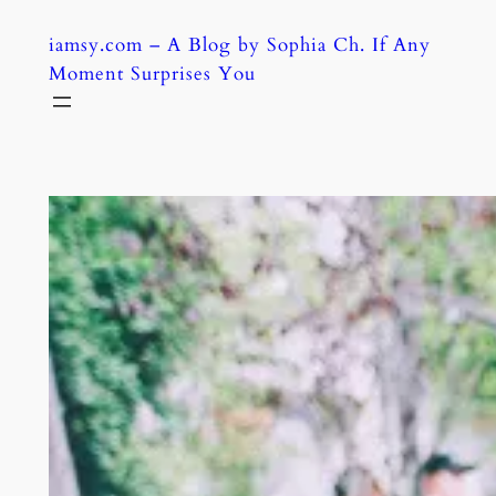
Skip
iamsy.com – A Blog by Sophia Ch. If Any
to
Moment Surprises You
content