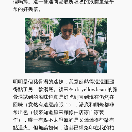
個喝掉。這一餐連同湯底所吸收的液體量是平
常的好幾倍。
明明是個豬骨湯的迷妹，我竟然熱得混混噩噩
得點了另一款湯底。後來在 dr yellowbean 的豬
骨湯試到的滋味也真是好吃到直到現在仍然在
回味（竟然有這麼誇張！），湯底和麵條都非
常出色（後來知道原來麵條由店家自家製
作），唯一有點不太爭氣的是叉燒燒得些微有
點過火。但無論如何，這都已經烙印在我的柏