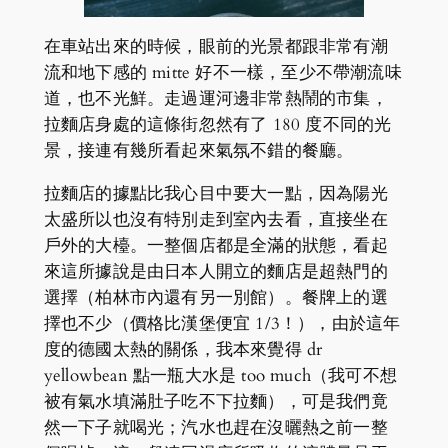
在車站出來的時候，眼前的光景都跟非常有潮
流和地下感的 mitte 好不一樣，至少不帶潮流味
道，也不光鮮。走過運河邊非常熱鬧的市集，
拉麵店身處的這條街忽然有了 180 度不同的光
景，接連有幾所看起來氣氛不錯的餐廳。
拉麵店的據點比我心目中要大一點，因為陽光
太盛所以也沒有特別走到室內去看，直接坐在
戶外的大檯。一整個店都是全滿的狀態，看起
來這所據說是由日本人開立的麵店是超熱門的
選擇（柏林市內還有另一別館）。餐牌上的選
擇也不少（價格比漢堡便宜 1/3！），由於這年
度的德國太熱的關係，我本來覺得 dr
yellowbean 點一瓶大水是 too much（我可不想
被有氣水填滿肚子吃不下拉麵），可是我們竟
然一下子就喝光；汽水也趕在沒曬熱之前一整