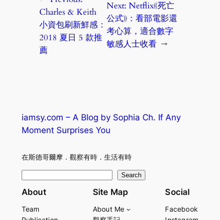
Next:
Netflix《死亡
Charles & Keith
公式》：看部電影還
小資包刷新鮮感：
考心算，適合數字
2018 夏日 5 款推
敏感人士收看
→
薦
iamsy.com – A Blog by Sophia Ch. If Any
Moment Surprises You
在斯德哥爾摩．觀察有時．生活有時
S
Search
e
About
Site Map
Social
a
Team
About Me
Facebook
r
Publication
觀察手記
Instagram