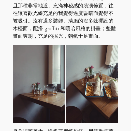
且那種非常地道、充滿神秘感的裝潢佈置，往
往讓喜歡光線充足的我覺得過度昏暗而覺得不
被吸引。沒有過多裝飾、清脆的沒多餘擺設的
木檯面，配搭 graffiti 和嘻哈風格的掛畫；整體
畫面爽朗，充足的採光，朝氣十足畫面。