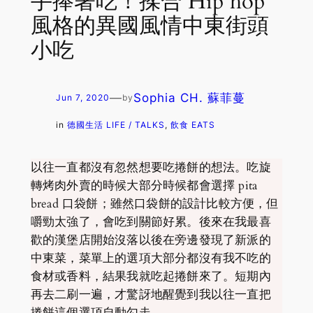
手捧著吃！揉合 Hip hop
風格的異國風情中東街頭
小吃
—
Sophia CH. 蘇菲蔓
Jun 7, 2020
by
in
德國生活 LIFE / TALKS
, 
飲食 EATS
以往一直都沒有忽然想要吃捲餅的想法。吃旋
轉烤肉外賣的時候大部分時候都會選擇 pita
bread 口袋餅；雖然口袋餅的設計比較方便，但
嚼勁太強了，會吃到關節好累。後來在我最喜
歡的漢堡店開始沒落以後在旁邊發現了新派的
中東菜，菜單上的選項大部分都沒有我不吃的
食材或香料，結果我就吃起捲餅來了。短期內
再去二刷一遍，才驚訝地醒覺到我以往一直把
捲餅這個選項自動勾走。