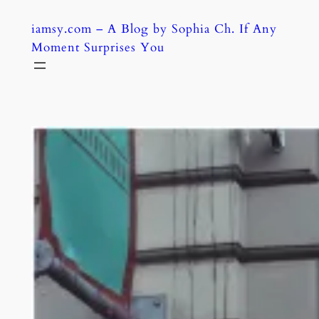
Skip
iamsy.com – A Blog by Sophia Ch. If Any
to
Moment Surprises You
content