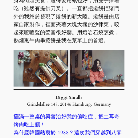
身為街頭美食，還得要用紙包好，用雙手捧著
吃（雖然有提供刀叉）。一直都把捲餅拒諸門
外的我終於發現了捲餅的新大陸。捲餅是由店
家自家製作，裡面夾著大塊大塊的沙律菜，咬
起來喳喳聲的聲音很好聽。用熔岩石燒烹煮，
熱煙熏牛肉串捲餅是我在菜單上的首選。
Diggi Smalls
Grindelallee 148, 20146 Hamburg, Germany
擺滿一整桌的興奮治好我的偏吃症，把土耳奇
烤肉吃上癮！
為什麼韓國熱衷於 1988？這次我們穿越到八零