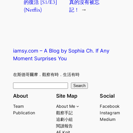
的復活 [S1/E3]
真的沒有被忘
(Netflix)
記！
→
iamsy.com – A Blog by Sophia Ch. If Any
Moment Surprises You
在斯德哥爾摩．觀察有時．生活有時
S
Search
e
About
Site Map
Social
a
Team
About Me
Facebook
r
Publication
觀察手記
Instagram
c
追劇小組
Medium
h
閱讀報告
AF Knit