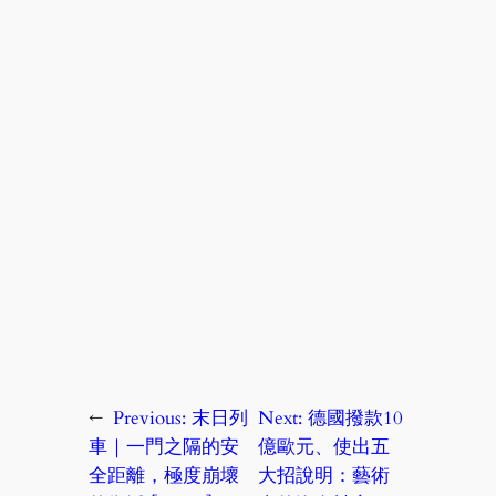
←
Previous:
末日列
Next:
德國撥款10
車｜一門之隔的安
億歐元、使出五
全距離，極度崩壞
大招說明：藝術