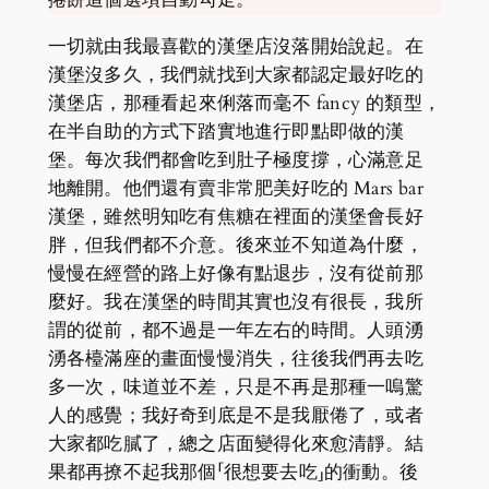
一切就由我最喜歡的漢堡店沒落開始說起。在
漢堡沒多久，我們就找到大家都認定最好吃的
漢堡店，那種看起來俐落而毫不 fancy 的類型，
在半自助的方式下踏實地進行即點即做的漢
堡。每次我們都會吃到肚子極度撐，心滿意足
地離開。他們還有賣非常肥美好吃的 Mars bar
漢堡，雖然明知吃有焦糖在裡面的漢堡會長好
胖，但我們都不介意。後來並不知道為什麼，
慢慢在經營的路上好像有點退步，沒有從前那
麼好。我在漢堡的時間其實也沒有很長，我所
謂的從前，都不過是一年左右的時間。人頭湧
湧各檯滿座的畫面慢慢消失，往後我們再去吃
多一次，味道並不差，只是不再是那種一嗚驚
人的感覺；我好奇到底是不是我厭倦了，或者
大家都吃膩了，總之店面變得化來愈清靜。結
果都再撩不起我那個「很想要去吃」的衝動。後