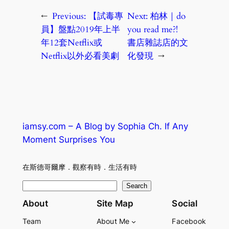
←
Previous:
【試毒專
Next:
柏林｜do
員】盤點2019年上半
you read me?!
年12套Netflix或
書店雜誌店的文
Netflix以外必看美劇
化發現
→
iamsy.com – A Blog by Sophia Ch. If Any
Moment Surprises You
在斯德哥爾摩．觀察有時．生活有時
S
Search
e
About
Site Map
Social
a
Team
About Me
Facebook
r