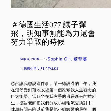
＃德國生活077 讓子彈
飛，明知事無能為力還會
努力爭取的時候
—
Sophia CH. 蘇菲蔓
Sep 4, 2019
by
in
德國生活 LIFE / TALKS
忽然讓我想說這件事。某一德語課的上午，我
在漢堡受到落地以後第一個改變我人生觀念的
巨大衝擊。當時坐在我左手的邊是新來的插班
生，德語老師把我們分成小組輪流交換對手，
休息時間來臨以前我是他小組練習的最後一個