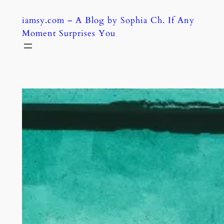
Skip
iamsy.com – A Blog by Sophia Ch. If Any
to
Moment Surprises You
content