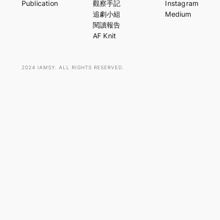
Publication
觀察手記
Instagram
c
追劇小組
Medium
h
閱讀報告
AF Knit
2024 IAMSY. ALL RIGHTS RESERVED.