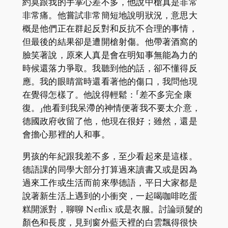
約莫跟我的手掌心差不多，他說中槍真是非常
非常痛。他嘗試非常簡短地說明狀況，意思大
概是他們正在群起反對和反抗不合理的事情，
但最後的結果卻是遭開槍射傷。他帶著酒窩的
臉笑著說，原來人真是會在明知事無能為力的
時候還落力爭取。我聽到他的話，卻不懂得反
應。我的眼睛當時還看著他的傷口，我問他現
在覺得怎樣了。他說得輕鬆：「差不多完全康
復。」他看到我呆滯的神情便著我不要太介意，
德國政府收留了他，他現在很好；雖然，還是
會擔心那裡的人和事。
男孩的年紀跟我差不多，至少看起來是這樣。
德語課的同學大部分打算過來讀書又或是因為
過來工作或生活而前來學德語，平日大家都是
說著新生活上遇到的小衝突，一起喝咖啡吃蛋
糕開派對，聊聊 Netflix 或是衣服。討論頭髮的
顏色和長度，見到窗外藍天裡的白雲飄得很快