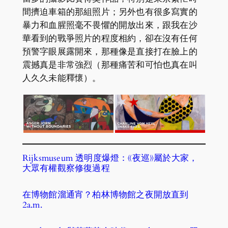
間擠迫車箱的那組照片；另外也有很多寫實的
暴力和血腥照毫不畏懼的開放出來，跟我在沙
華看到的戰爭照片的程度相約，卻在沒有任何
預警字眼展露開來，那種像是直接打在臉上的
震撼真是非常強烈（那種痛苦和可怕也真在叫
人久久未能釋懷）。
Rijksmuseum 透明度爆燈：《夜巡》屬於大家，
大眾有權觀察修復過程
在博物館溜通宵？柏林博物館之夜開放直到
2a.m.