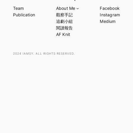
a
Team
About Me
Facebook
r
Publication
觀察手記
Instagram
c
追劇小組
Medium
h
閱讀報告
AF Knit
2024 IAMSY. ALL RIGHTS RESERVED.