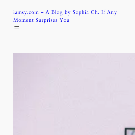
Skip
iamsy.com – A Blog by Sophia Ch. If Any
to
Moment Surprises You
content