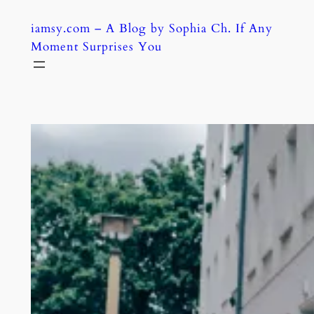
Skip
iamsy.com – A Blog by Sophia Ch. If Any
to
Moment Surprises You
content