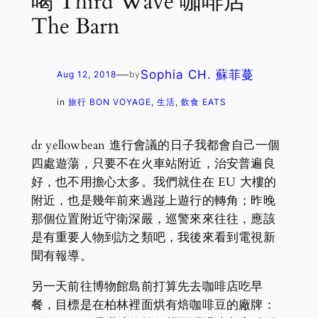
喝 Third Wave 咖啡店
The Barn
—
Sophia CH. 蘇菲蔓
Aug 12, 2018
by
in
旅行 BON VOYAGE
, 
生活
, 
飲食 EATS
dr yellowbean 進行會議的日子我都會自己一個
四處遊蕩，只要不在火車站附近，治安普遍良
好，也不用擔心太多。我們就住在 EU 大樓的
附近，也是幾年前來過踫上遊行的轉角；昨晚
那個位置附近守衛深嚴，巡警來來往往，應該
是有重要人物到訪之類吧，我後來看到電視新
聞有報導。
另一天前往博物館島前打算先去咖啡店吃早
餐，目標是在柏林裡面烘有焙咖啡豆的廠牌：