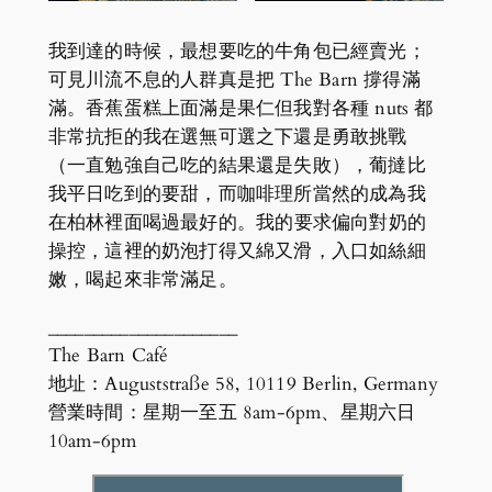
我到達的時候，最想要吃的牛角包已經賣光；
可見川流不息的人群真是把 The Barn 撐得滿
滿。香蕉蛋糕上面滿是果仁但我對各種 nuts 都
非常抗拒的我在選無可選之下還是勇敢挑戰
（一直勉強自己吃的結果還是失敗），葡撻比
我平日吃到的要甜，而咖啡理所當然的成為我
在柏林裡面喝過最好的。我的要求偏向對奶的
操控，這裡的奶泡打得又綿又滑，入口如絲細
嫩，喝起來非常滿足。
_____________________
The Barn Café
地址：Auguststraße 58, 10119 Berlin, Germany
營業時間：星期一至五 8am-6pm、星期六日
10am-6pm