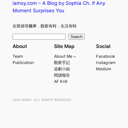
iamsy.com – A Blog by Sophia Ch. If Any
Moment Surprises You
在斯德哥爾摩．觀察有時．生活有時
S
Search
e
About
Site Map
Social
a
Team
About Me
Facebook
r
Publication
觀察手記
Instagram
c
追劇小組
Medium
h
閱讀報告
AF Knit
2024 IAMSY. ALL RIGHTS RESERVED.