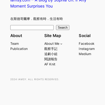
iamsy.com – A Blog by Sophia Ch. If Any
Moment Surprises You
在斯德哥爾摩．觀察有時．生活有時
S
Search
e
About
Site Map
Social
a
Team
About Me
Facebook
r
Publication
觀察手記
Instagram
c
追劇小組
Medium
h
閱讀報告
AF Knit
2024 IAMSY. ALL RIGHTS RESERVED.