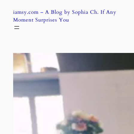
Skip
iamsy.com – A Blog by Sophia Ch. If Any
to
Moment Surprises You
content