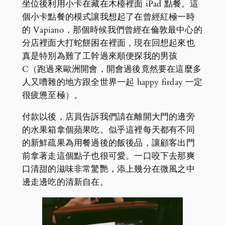
坐位後利用小卡在藏在木檯裡面 iPad 點餐。這
個小卡點餐的模式讓我想起了在曾經紅極一時
的 Vapiano，那個時候我們曾經在倫敦最中心的
分店裡面大打蛇餅困在裡面，現在回想起來也
真是特別為難了工幹過來順便探我的男孩
C（跑過來歐洲開會，開會過後竟然要在這麼多
人又嘈雜的地方跟全世界一起 happy firday 一定
很疲憊至極）。
付款以後，店員告訴我們請在離開大門的邊旁
的水果箱拿個蘋果吃。似乎這裡每天都有不同
的新鮮疏果為用餐過後的飯後品，讓顧客出門
前拿著走這個點子也很可愛。一口咬下去那爽
口清甜的滋味非常驚艷，添上幾分在微風之中
邊走邊吃的清新自在。