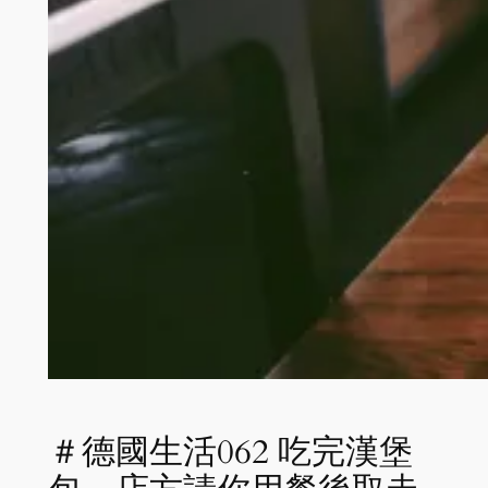
＃德國生活062 吃完漢堡