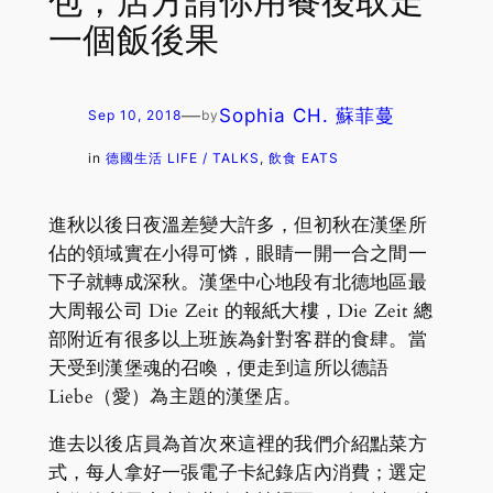
包，店方請你用餐後取走
一個飯後果
—
Sophia CH. 蘇菲蔓
Sep 10, 2018
by
in
德國生活 LIFE / TALKS
, 
飲食 EATS
進秋以後日夜溫差變大許多，但初秋在漢堡所
佔的領域實在小得可憐，眼睛一開一合之間一
下子就轉成深秋。漢堡中心地段有北德地區最
大周報公司 Die Zeit 的報紙大樓，Die Zeit 總
部附近有很多以上班族為針對客群的食肆。當
天受到漢堡魂的召喚，便走到這所以德語
Liebe（愛）為主題的漢堡店。
進去以後店員為首次來這裡的我們介紹點菜方
式，每人拿好一張電子卡紀錄店內消費；選定