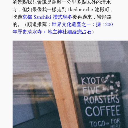
的景點我只會說是距離一公里多點以外的清水
寺，但如果像我一樣走到 Ikedonocho 池殿町，
吃過
京都 Sanshiki 讚式烏冬
後再過來，蠻順路
的。（順道推薦：
世界文化遺產之一：擁 1200
年歷史清水寺 + 地主神社姻緣戀占石
）