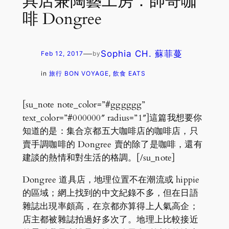
具店兼陶藝工房：帥哥咖
啡 Dongree
—
Sophia CH. 蘇菲蔓
Feb 12, 2017
by
in
旅行 BON VOYAGE
, 
飲食 EATS
[su_note note_color=”#gggggg”
text_color=”#000000″ radius=”1″]這篇我想要你
知道的是：集合京都五大咖啡店的咖啡店，只
賣手調咖啡的 Dongree 賣的除了是咖啡，還有
建談的熱情和對生活的格調。[/su_note]
Dongree 道具店，地理位置不在潮流或 hippie
的區域；網上找到的中文紀錄不多，但在日語
雜誌出現率頗高，在京都亦算得上人氣高企；
店主都被雜誌拍過好多次了。地理上比較接近