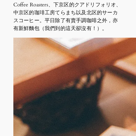
Coffee Roasters、下京区的クアドリフォリオ、
中京区的珈琲工房てらまち以及北区的サーカ
スコーヒー。平日除了有賣手調咖啡之外，亦
有新鮮麵包（我們到的這天卻沒有！）。