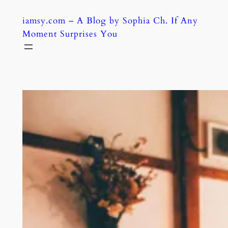
Skip
iamsy.com – A Blog by Sophia Ch. If Any
to
Moment Surprises You
content