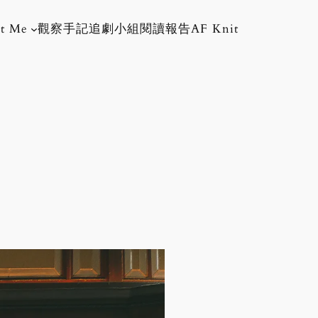
t Me
觀察手記
追劇小組
閱讀報告
AF Knit