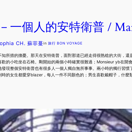
－一個人的安特衛普 / Marc
ophia CH. 蘇菲蔓
in
旅行 BON VOYAGE
不知所措的擔憂。那天在安特衛普，面對那道已經走得很熟稔的大街，還
歡的小吃坐在石椅。剛開始的兩個小時確實很難過；Monsieur yb在
發現整個安特衛普也有很多人一個人獨自無所事事。兩小時的獨行習慣了，
時的女生都愛穿blazer，每人一件不同顏色的；男生喜歡戴帽子，什麼