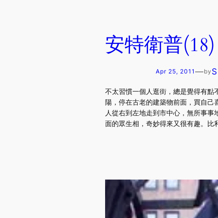
安特衛普(18)
—
S
Apr 25, 2011
by
不太習慣一個人逛街，總是覺得有點
陽，停在古老的建築物前面，買自己喜
人從右到左地走到市中心，無所事事地
面的眾生相，奇妙得來又很有趣。比利