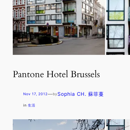
Pantone Hotel Brussels
—
Sophia CH. 蘇菲蔓
Nov 17, 2012
by
in
生活