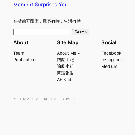
Moment Surprises You
在斯德哥爾摩．觀察有時．生活有時
S
Search
e
About
Site Map
Social
a
Team
About Me
Facebook
r
Publication
觀察手記
Instagram
c
追劇小組
Medium
h
閱讀報告
AF Knit
2024 IAMSY. ALL RIGHTS RESERVED.