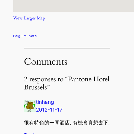
View Larger Map
Belgium
hotel
Comments
2 responses to “Pantone Hotel
Brussels”
tinhang
2012-11-17
很有特色的一間酒店, 有機會真想去下.