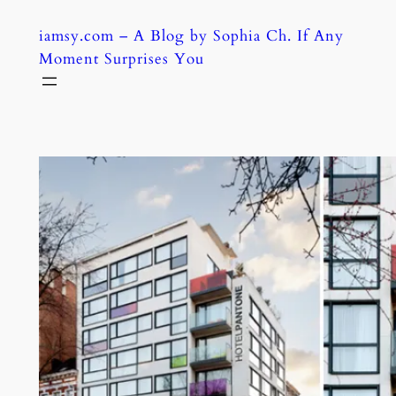
Skip
iamsy.com – A Blog by Sophia Ch. If Any
to
Moment Surprises You
content