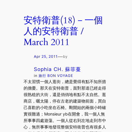
安特衛普(18)－一個
人的安特衛普 /
March 2011
—
Apr 25, 2011
by
Sophia CH. 蘇菲蔓
in
旅行 BON VOYAGE
不太習慣一個人逛街，總是覺得有點不知所措
的擔憂。那天在安特衛普，面對那道已經走得
很熟稔的大街，還是俏俏地有點不太自然。逛
商店，曬太陽，停在古老的建築物前面，買自
己喜歡的小吃坐在石椅。剛開始的兩個小時確
實很難過；Monsieur yb在開會，我一個人無
所事事四處遊蕩。一個人從右到左地走到市中
心，無所事事地發現整個安特衛普也有很多人