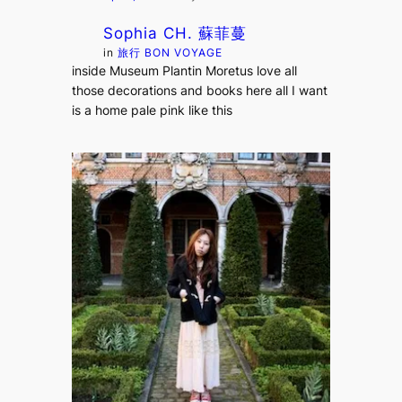
Sophia CH. 蘇菲蔓
in
旅行 BON VOYAGE
inside Museum Plantin Moretus love all
those decorations and books here all I want
is a home pale pink like this