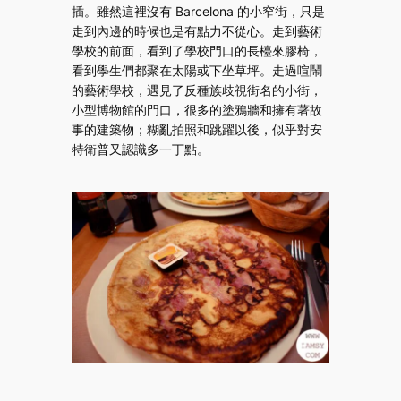
插。雖然這裡沒有 Barcelona 的小窄街，只是
走到內邊的時候也是有點力不從心。走到藝術
學校的前面，看到了學校門口的長檯來膠椅，
看到學生們都聚在太陽或下坐草坪。走過喧鬧
的藝術學校，遇見了反種族歧視街名的小街，
小型博物館的門口，很多的塗鴉牆和擁有著故
事的建築物；糊亂拍照和跳躍以後，似乎對安
特衛普又認識多一丁點。