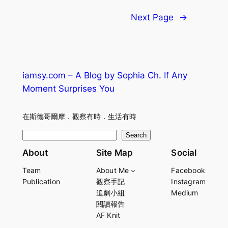
Next Page
→
iamsy.com – A Blog by Sophia Ch. If Any
Moment Surprises You
在斯德哥爾摩．觀察有時．生活有時
S
Search
e
About
Site Map
Social
a
Team
About Me
Facebook
r
Publication
觀察手記
Instagram
c
追劇小組
Medium
h
閱讀報告
AF Knit