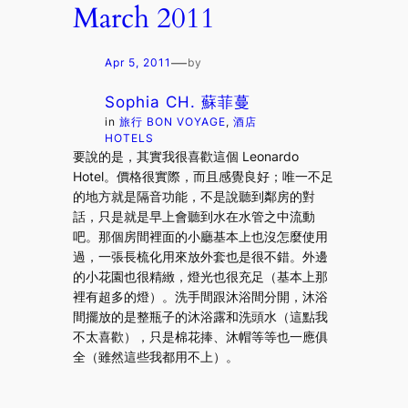
March 2011
—
Apr 5, 2011
by
Sophia CH. 蘇菲蔓
in
旅行 BON VOYAGE
, 
酒店
HOTELS
要說的是，其實我很喜歡這個 Leonardo
Hotel。價格很實際，而且感覺良好；唯一不足
的地方就是隔音功能，不是說聽到鄰房的對
話，只是就是早上會聽到水在水管之中流動
吧。那個房間裡面的小廳基本上也沒怎麼使用
過，一張長梳化用來放外套也是很不錯。外邊
的小花園也很精緻，燈光也很充足（基本上那
裡有超多的燈）。洗手間跟沐浴間分開，沐浴
間擺放的是整瓶子的沐浴露和洗頭水（這點我
不太喜歡），只是棉花捧、沐帽等等也一應俱
全（雖然這些我都用不上）。