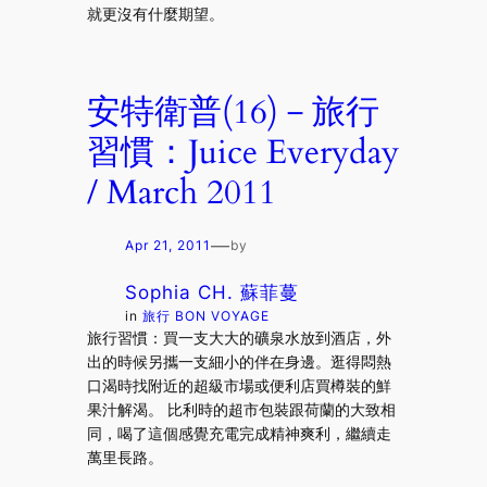
就更沒有什麼期望。
安特衛普(16)－旅行
習慣：Juice Everyday
/ March 2011
—
Apr 21, 2011
by
Sophia CH. 蘇菲蔓
in
旅行 BON VOYAGE
旅行習慣：買一支大大的礦泉水放到酒店，外
出的時候另攜一支細小的伴在身邊。逛得悶熱
口渴時找附近的超級市場或便利店買樽裝的鮮
果汁解渴。 比利時的超市包裝跟荷蘭的大致相
同，喝了這個感覺充電完成精神爽利，繼續走
萬里長路。