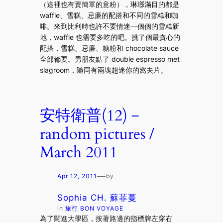
（這裡也有賣簡單的意粉），琳瑯滿目的都是
waffle、雪糕、忌廉的配搭和不同的雪糕和咖
啡。來到比利時也許不要情迷一個個的雪糕新
地，waffle 也需要多吃的吧。挑了個最貪心的
配搭，雪糕、忌廉、糖粉和 chocolate sauce
全部都要。男朋友點了 double espresso met
slagroom，隨同有兩塊超迷你的窩夫片。
安特衛普(12)－
random pictures /
March 2011
—
Apr 12, 2011
by
Sophia CH. 蘇菲蔓
in
旅行 BON VOYAGE
為了闖進大學區，按著路邊的指標牌左穿右