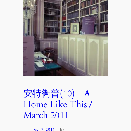
安特衛普(10)－A
Home Like This /
March 2011
—
Apr 7, 2011
by