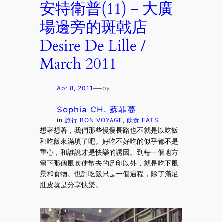
安特衛普(11)－大廣
場邊旁的斑戟店
Desire De Lille /
March 2011
—
Apr 8, 2011
by
Sophia CH. 蘇菲蔓
in
旅行 BON VOYAGE
, 
飲食 EATS
想著想著，我們那些慢慢長路也不就是以吃飯
和吃飯來滿填了吧。好吃不好吃的似乎都不是
重心，和誰說才是快樂的誘因。到每一個地方
留下那個風吹使散去的足印以外，就是吃下風
景和食物。也許吃飯只是一個過程，除了滿足
肚皮就是分享快樂。