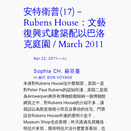
安特衛普(17)－
Rubens House：文藝
復興式建築配以巴洛
克庭園 / March 2011
—
Apr 22, 2011
by
Sophia CH. 蘇菲蔓
in
旅行 BON VOYAGE
本身對Rubens House沒什麼期望，原因一是
對Peter Paul Rubens的認知尚淺，原因二是因
為Antwerpen將所有博物館都歸納一個博物館
網頁之中，對Rubens House的介紹不多，讓
我誤以為那是個很小而且沒看頭的住宅。門票
設在Rubens House外邊的透明小盒子，
Museum Shop也在那裡；昨天路過先買幾張
明信片來寫，覺得明信片沒什麼驚喜看頭，也