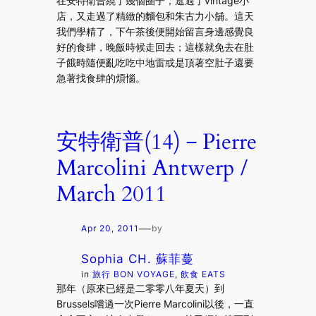
在安特衛普繞了幾個圈子，逛過了vintage小
店，又走過了精緻的麵包和朱古力小舖。這天
我們學精了，下午茶後便開始留言身邊感覺良
好的食肆，晚飯時候走回去；這樣就免去在肚
子餓時隨便亂吃吃中地雷或是頂著空肚子還要
急著找食肆的煩惱。
安特衛普(14)－Pierre
Marcolini Antwerp /
March 2011
—
Apr 20, 2011
by
Sophia CH. 蘇菲蔓
in
旅行 BON VOYAGE
, 
飲食 EATS
那年（原來已經是二零零八年夏天）到
Brussels嚐過一次Pierre Marcolini以後，一直