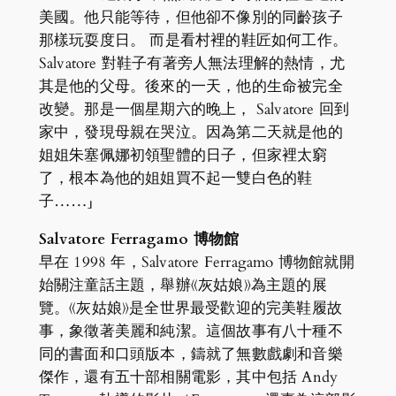
美國。他只能等待，但他卻不像別的同齡孩子
那樣玩耍度日。 而是看村裡的鞋匠如何工作。
Salvatore 對鞋子有著旁人無法理解的熱情，尤
其是他的父母。後來的一天，他的生命被完全
改變。那是一個星期六的晚上， Salvatore 回到
家中，發現母親在哭泣。因為第二天就是他的
姐姐朱塞佩娜初領聖體的日子，但家裡太窮
了，根本為他的姐姐買不起一雙白色的鞋
子……」
Salvatore Ferragamo 博物館
早在 1998 年，Salvatore Ferragamo 博物館就開
始關注童話主題，舉辦《灰姑娘》為主題的展
覽。《灰姑娘》是全世界最受歡迎的完美鞋履故
事，象徵著美麗和純潔。這個故事有八十種不
同的書面和口頭版本，鑄就了無數戲劇和音樂
傑作，還有五十部相關電影，其中包括 Andy