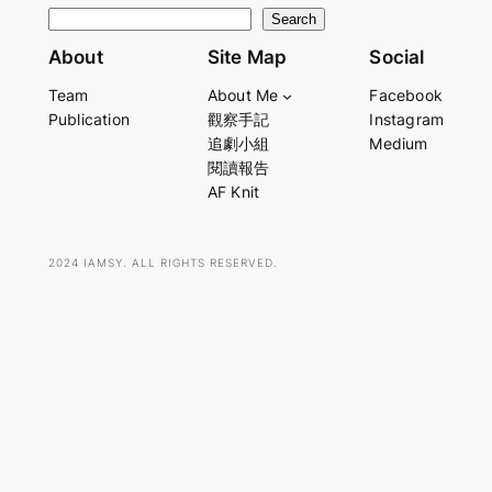
S
Search
e
About
Site Map
Social
a
Team
About Me
Facebook
r
Publication
觀察手記
Instagram
c
追劇小組
Medium
h
閱讀報告
AF Knit
2024 IAMSY. ALL RIGHTS RESERVED.