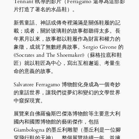
Tennant 執導的影片（Ferragamo 還專為這部影
片打造了著名的水晶鞋）。
新舊童話、神話或傳奇裡滿滿是關係鞋履的記
載；或者，關於玻璃鞋的故事都聽得太多。長
年累月以來，故事都以鞋履作為財富和權力的
象徵，成就了無數經典故事。Sergio Givone 的
《Socrates and The Shoemaker》（蘇格拉底和鞋
匠）就以鞋匠為中心，寫出互相邂逅、考量生
命的意義的故事。
Salvatore Ferragamo 博物館化身成為一個奇妙
的童話世界，讓我們從夢幻和變幻的文學世界
中窺探現實。
展覽來自佛羅倫斯巴傑洛博物館等主要意大利
國內和國際博物館的藝術傑作，包括
Giambologna 的墨丘利雕塑（墨丘利是一位腳
穿飛行鞋的天神）。整個展覽持續一年，並擁