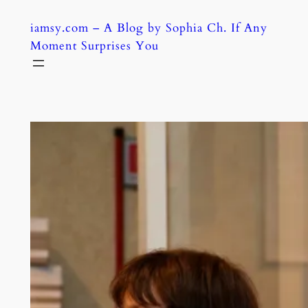
Skip
iamsy.com – A Blog by Sophia Ch. If Any
to
Moment Surprises You
content