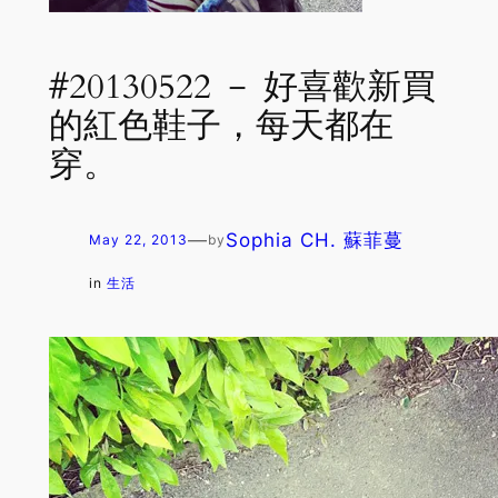
#20130522 － 好喜歡新買
的紅色鞋子，每天都在
穿。
—
Sophia CH. 蘇菲蔓
May 22, 2013
by
in
生活