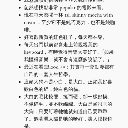
就忽然讀到德國在世界大戰前後的事。
忽然想找點非常 popular 的電影來看。
現在每天都喝一杯 tall skinny mocha with
cream，至少它不是純巧克力，也不是純咖
啡。
好喜歡新買的紅色鞋子，每天都在穿。
每天出門以前都會走上前親親我的
keyboard，有時覺得音樂太美好了。「如果
我懂得音樂，就不會有這麼多說話了。」
最近在看《Blood +》；其實每一套動漫都有
自己的一套人生哲學。
這頭大狗不是小白，是大白。正如我好喜
歡白色的貓，純白色的貓。
大白的毛比較硬，挺而硬，卻一樣好摸。
不像貓毛，並不軟綿綿。大白是頭很乖的
大狗，只要盯著牠牠就知道自己要乖乖
了。躺著曬太陽是牠的嗜好，讓人摸摸也
是。