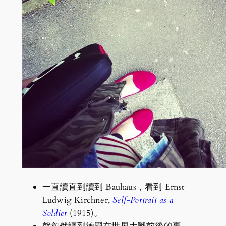
一直讀直到讀到 Bauhaus，看到 Ernst
Ludwig Kirchner,
Self-Portrait as a
Soldier
(1915)。