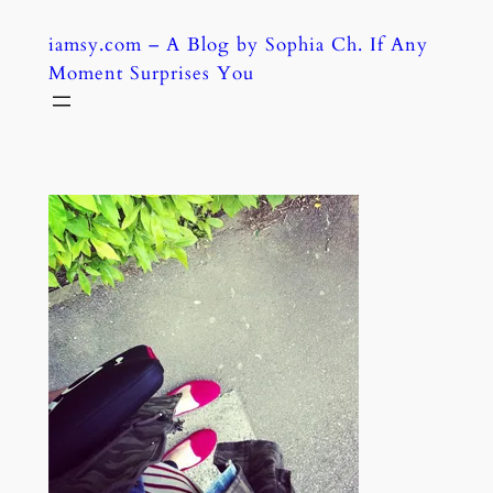
Skip
iamsy.com – A Blog by Sophia Ch. If Any
to
Moment Surprises You
content