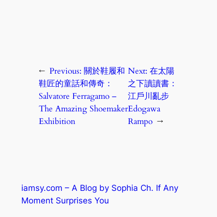
←
Previous:
關於鞋履和
Next:
在太陽
鞋匠的童話和傳奇：
之下讀讀書：
Salvatore Ferragamo –
江戶川亂步
The Amazing Shoemaker
Edogawa
Exhibition
Rampo
→
iamsy.com – A Blog by Sophia Ch. If Any
Moment Surprises You