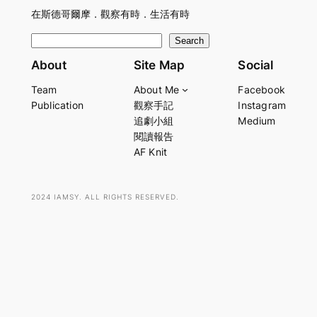
在斯德哥爾摩．觀察有時．生活有時
S
Search
e
About
Site Map
Social
a
Team
About Me
Facebook
r
Publication
觀察手記
Instagram
c
追劇小組
Medium
h
閱讀報告
AF Knit
2024 IAMSY. ALL RIGHTS RESERVED.