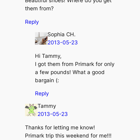
Beautiful shoes! Where do you get
them from?
Reply
Sophia CH.
2013-05-23
Hi Tammy,
I got them from Primark for only
a few pounds! What a good
bargain (:
Reply
Tammy
2013-05-23
Thanks for letting me know!
Primark trip this weekend for me!!!