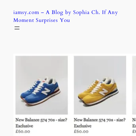
Skip
iamsy.com – A Blog by Sophia Ch. If Any
to
Moment Surprises You
content