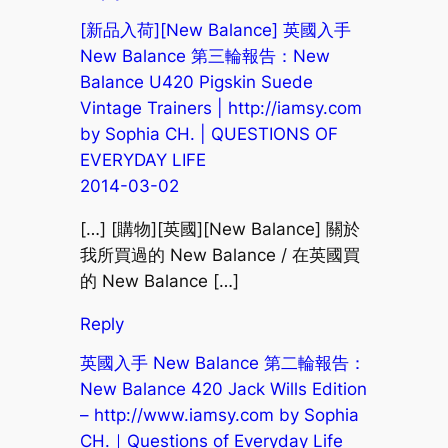
[新品入荷][New Balance] 英國入手
New Balance 第三輪報告：New
Balance U420 Pigskin Suede
Vintage Trainers | http://iamsy.com
by Sophia CH. | QUESTIONS OF
EVERYDAY LIFE
2014-03-02
[…] [購物][英國][New Balance] 關於
我所買過的 New Balance / 在英國買
的 New Balance […]
Reply
英國入手 New Balance 第二輪報告：
New Balance 420 Jack Wills Edition
– http://www.iamsy.com by Sophia
CH.｜Questions of Everyday Life