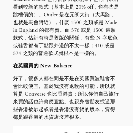
看到較新的款式（基本上是 20% off，也有些是
跳樓價的）。Outlet 是在元朗大街（大馬路，
也就是馬會附近），什麼 1500 之類或是 Made
in England 的都有賣。而 576 或是 1500 這類
款式，估計有時是舊版的關係，有些 N 字底色
或鞋舌都有丁點跟外邊的不太一樣；410 或是
574 之類的普通款式就根本是一樣的。
在英國買的 New Balance
好了，很多人都在問是不是在英國買波鞋會不
會比較便宜。基於我沒有退稅的可能，所以就
算是 Converse 也比香港貴；所以你們自己旅行
來買的話也許會便宜點。也親身替朋友找過那
些香港被炒起或者是香港沒有貨的版本，賣得
都是跟香港的水貨店沒差很多。