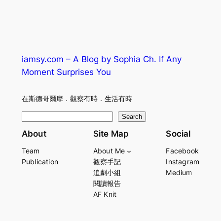
iamsy.com – A Blog by Sophia Ch. If Any
Moment Surprises You
在斯德哥爾摩．觀察有時．生活有時
S
Search
e
About
Site Map
Social
a
Team
About Me
Facebook
r
Publication
觀察手記
Instagram
c
追劇小組
Medium
h
閱讀報告
AF Knit