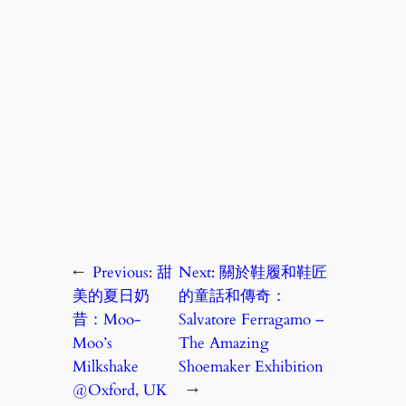
←
Previous:
甜
Next:
關於鞋履和鞋匠
美的夏日奶
的童話和傳奇：
昔：Moo-
Salvatore Ferragamo –
Moo’s
The Amazing
Milkshake
Shoemaker Exhibition
@Oxford, UK
→