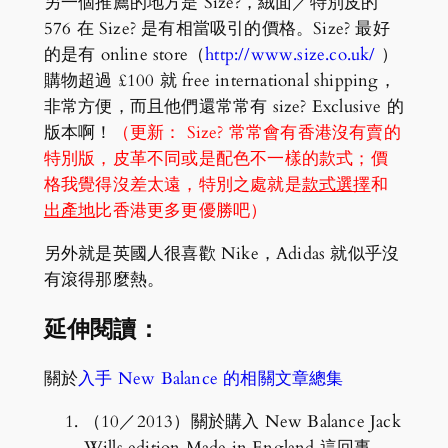
另一個推薦的地方是 Size?，絨面／特別皮的
576 在 Size? 是有相當吸引的價格。Size? 最好
的是有 online store（
http://www.size.co.uk/
）
購物超過 £100 就 free international shipping，
非常方便，而且他們還常常有 size? Exclusive 的
版本啊！
（更新： Size? 常常會有香港沒有賣的
特別版，皮革不同或是配色不一樣的款式；價
格我覺得沒差太遠，特別之處就是
款式選擇
和
出產地
比香港更多更優勝吧）
另外就是英國人很喜歡 Nike，Adidas 就似乎沒
有滾得那麼熱。
延伸閱讀：
關於
入手 New Balance 的相關文章總集
（10／2013）關於購入 New Balance Jack
Wills edition Made in England 這回事，