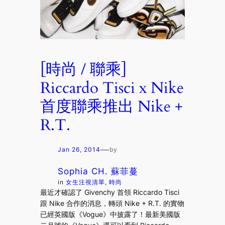
[時尚 / 聯乘]
Riccardo Tisci x Nike
首度聯乘推出 Nike +
R.T.
—
Jan 26, 2014
by
Sophia CH. 蘇菲蔓
in
女生注視清單
, 
時尚
最近才確認了 Givenchy 首領 Riccardo Tisci
跟 Nike 合作的消息，轉頭 Nike + R.T. 的實物
已經英國版《Vogue》中披露了！最新美國版