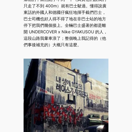
只走了不到 400m）就有巴士駛過。懂得說廣
東話的外國人和德國仔瘋狂地揮手截們巴士，
巴士司機也好人得不得了地在非巴士站的地方
停下把我們幾個接上。全輛巴士盛著的都是離
開 UNDERCOVER x Nike GYAKUSOU 的人，
這段山路我暈車浪了；整個晚上我記得的（他
們事後補充的）大概只有這麼。