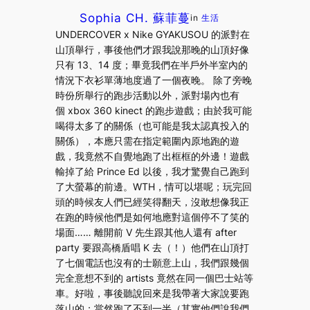
Sophia CH. 蘇菲蔓
in
生活
UNDERCOVER x Nike GYAKUSOU 的派對在
山頂舉行，事後他們才跟我說那晚的山頂好像
只有 13、14 度；畢竟我們在半戶外半室內的
情況下衣衫單薄地度過了一個夜晚。 除了旁晚
時份所舉行的跑步活動以外，派對場內也有
個 xbox 360 kinect 的跑步遊戲；由於我可能
喝得太多了的關係（也可能是我太認真投入的
關係），本應只需在指定範圍內原地跑的遊
戲，我竟然不自覺地跑了出框框的外邊！遊戲
輸掉了給 Prince Ed 以後，我才驚覺自己跑到
了大螢幕的前邊。WTH，情可以堪呢；玩完回
頭的時候友人們已經笑得翻天，沒敢想像我正
在跑的時候他們是如何地應對這個停不了笑的
場面…… 離開前 V 先生跟其他人還有 after
party 要跟高橋盾唱 K 去（！）他們在山頂打
了七個電話也沒有的士願意上山，我們跟幾個
完全意想不到的 artists 竟然在同一個巴士站等
車。好啦，事後聽說回來是我帶著大家說要跑
落山的；當然跑了不到一半（其實他們說我們