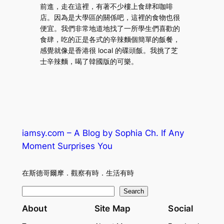
前進，走在這裡，有著不少樓上食肆和咖啡
店。因為是大學區的關係吧，這裡的食物也很
便宜。我們非常地道地找了一所學生們喜歡的
食肆，吃的正是各式的辛辣麵個簡單的飯餐，
感覺就像是香港很 local 的碟頭飯。我挑了芝
士辛辣麵，喝了韓國版的可樂。
iamsy.com – A Blog by Sophia Ch. If Any
Moment Surprises You
在斯德哥爾摩．觀察有時．生活有時
S
Search
e
About
Site Map
Social
a