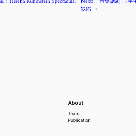
ena Rubinstein Spectacular
Next:
｜音樂話劇｜《半
缺陷
→
About
Team
Publication