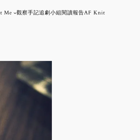
t Me
觀察手記
追劇小組
閱讀報告
AF Knit