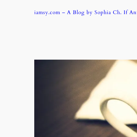
Skip
iamsy.com – A Blog by Sophia Ch. If A
to
content