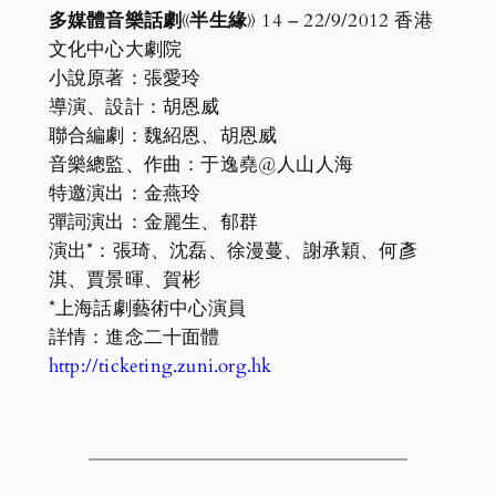
多媒體音樂話劇《半生緣》
14 – 22/9/2012 香港
文化中心大劇院
小說原著：張愛玲
導演、設計：胡恩威
聯合編劇：魏紹恩、胡恩威
音樂總監、作曲：于逸堯@人山人海
特邀演出：金燕玲
彈詞演出：金麗生、郁群
演出*：張琦、沈磊、徐漫蔓、謝承穎、何彥
淇、賈景暉、賀彬
*上海話劇藝術中心演員
詳情：進念二十面體
http://ticketing.zuni.org.hk