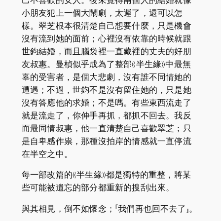
己不喜歡的女人。後來覺得兩個人的結婚就像
小朋友犯上一個大鬧劇，太遲了，還可以怎
樣。翠芝根本很清楚自己想要什麼，只是機會
沒有流到她的面前；心裡沒有依靠的時候就跟
世鈞結婚，而且腦袋裡一直藏裡的丈夫的好朋
友叔惠。曼楨似乎成為了整部《半生緣》中最無
辜的受害者，是個大悲劇，沒有誰不同情她的
遭遇；不過，世鈞不是沒有留住她的，只是她
沒有答應他的求婚；不是嗎。有些東西流走了
就是流走了，你伸手再抓，都抓不回去。我反
而最同情叔惠，他一直清楚自己喜歡翠芝；只
是自卑感作祟，那種沒拍岸的情感就一直停流
在半空之中。
每一部改篇的《半生緣》都是獨特的重整，將某
些可能被遺忘的部分都重新的搜刮出來。
與其相見，倒不如懷念；「我們再也回不去了」。