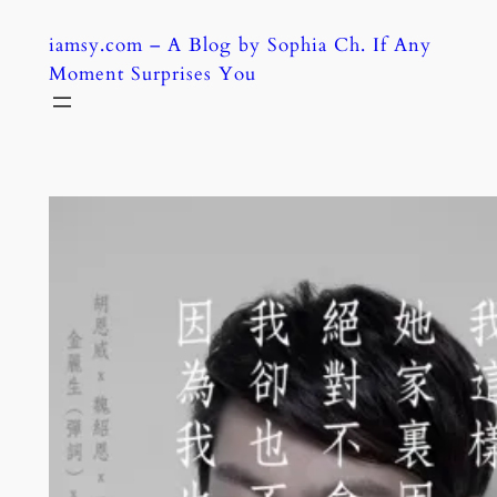
Skip
iamsy.com – A Blog by Sophia Ch. If Any
to
Moment Surprises You
content