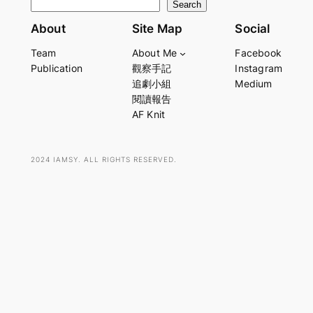
S
Search
e
About
Site Map
Social
a
Team
About Me
Facebook
r
Publication
觀察手記
Instagram
c
追劇小組
Medium
h
閱讀報告
AF Knit
2024 IAMSY. ALL RIGHTS RESERVED.