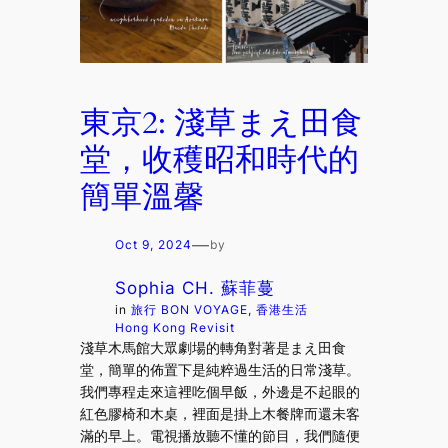
東京2: 淺草まえ田食
堂，收穫昭和時代的
簡單溫馨
—
Oct 9, 2024
by
Sophia CH. 蘇菲蔓
in
旅行 BON VOYAGE
, 
香港生活
Hong Kong Revisit
淺草木馬館大眾劇場的轉角對著是まえ田食
堂，簡單的佈置下是純粹過生活的日常淺草。
我們專程走來這裡吃個早飯，外邊是不起眼的
紅色膠椅和木桌，裡面是掛上木餐牌而還未客
滿的早上。電視播放聽不懂的節目，我們隨便