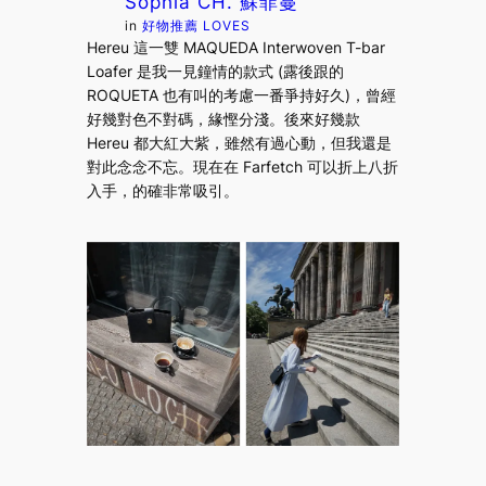
Sophia CH. 蘇菲蔓
in
好物推薦 LOVES
Hereu 這一雙 MAQUEDA Interwoven T-bar
Loafer 是我一見鐘情的款式 (露後跟的
ROQUETA 也有叫的考慮一番爭持好久)，曾經
好幾對色不對碼，緣慳分淺。後來好幾款
Hereu 都大紅大紫，雖然有過心動，但我還是
對此念念不忘。現在在 Farfetch 可以折上八折
入手，的確非常吸引。