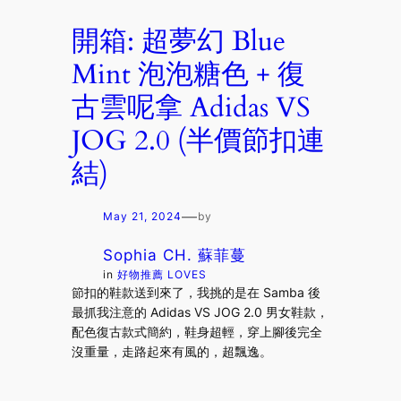
開箱: 超夢幻 Blue
Mint 泡泡糖色 + 復
古雲呢拿 Adidas VS
JOG 2.0 (半價節扣連
結)
—
May 21, 2024
by
Sophia CH. 蘇菲蔓
in
好物推薦 LOVES
節扣的鞋款送到來了，我挑的是在 Samba 後
最抓我注意的 Adidas VS JOG 2.0 男女鞋款，
配色復古款式簡約，鞋身超輕，穿上腳後完全
沒重量，走路起來有風的，超飄逸。