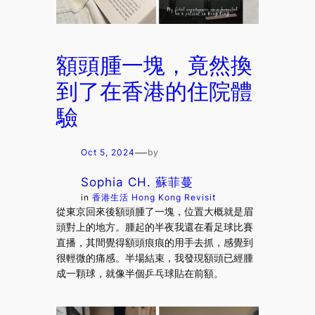
額頭腫一塊，竟然換
到了在香港的住院體
驗
—
Oct 5, 2024
by
Sophia CH. 蘇菲蔓
in
香港生活 Hong Kong Revisit
從東京回來後額頭腫了一塊，位置大概就是眉
頭對上的地方。腫起的半夜我還在看足球比賽
直播，其間覺得額頭痕痕的用手去抓，感覺到
很輕微的痛感。半場結束，我發現額頭已經腫
成一顆球，就像半個乒乓球貼在前額。