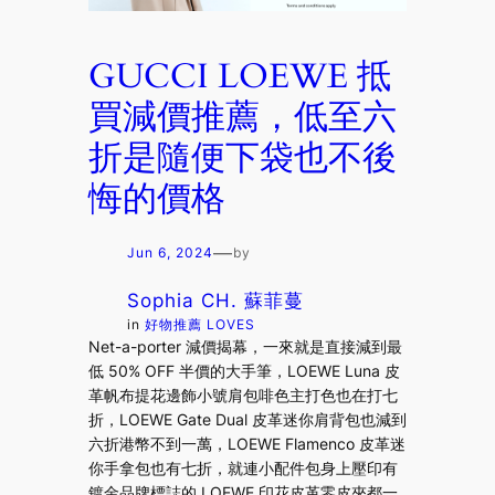
GUCCI LOEWE 抵
買減價推薦，低至六
折是隨便下袋也不後
悔的價格
—
Jun 6, 2024
by
Sophia CH. 蘇菲蔓
in
好物推薦 LOVES
Net-a-porter 減價揭幕，一來就是直接減到最
低 50% OFF 半價的大手筆，LOEWE Luna 皮
革帆布提花邊飾小號肩包啡色主打色也在打七
折，LOEWE Gate Dual 皮革迷你肩背包也減到
六折港幣不到一萬，LOEWE Flamenco 皮革迷
你手拿包也有七折，就連小配件包身上壓印有
鍍金品牌標誌的 LOEWE 印花皮革零皮夾都一