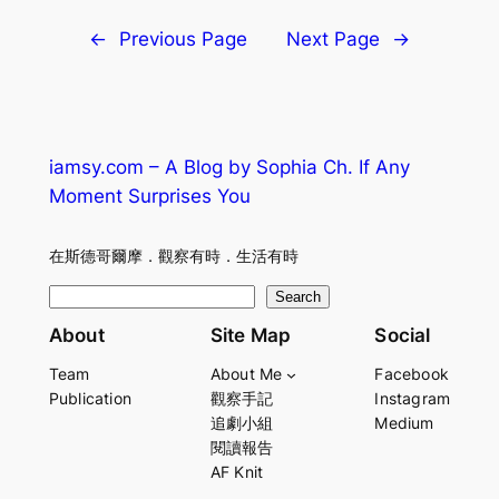
←
Previous Page
Next Page
→
iamsy.com – A Blog by Sophia Ch. If Any
Moment Surprises You
在斯德哥爾摩．觀察有時．生活有時
S
Search
e
About
Site Map
Social
a
Team
About Me
Facebook
r
Publication
觀察手記
Instagram
c
追劇小組
Medium
h
閱讀報告
AF Knit