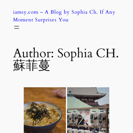
Skip
iamsy.com – A Blog by Sophia Ch. If Any
to
Moment Surprises You
content
Author:
Sophia CH.
蘇菲蔓