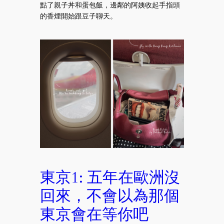
點了親子丼和蛋包飯，邊鄰的阿姨收起手指頭
的香煙開始跟豆子聊天。
東京1: 五年在歐洲沒
回來，不會以為那個
東京會在等你吧