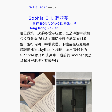
—
Oct 8, 2024
by
Sophia CH. 蘇菲蔓
in
旅行 BON VOYAGE
, 
香港生活
Hong Kong Revisit
這是我第一次乘搭香港航空，也是傳說中派麵
包沒有餐食的航線；我從滑行待飛就睡到降
落，飛行時間一轉眼就過。下機後在航廈用身
體記憶找到 skyliner 的櫃檯，拿出電郵上的
QR code 換了即班列車，眼前的 skyliner 仍然
是腦袋裡那樣的整齊舒服。