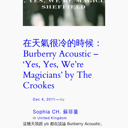
在天氣很冷的時候：
Burberry Acoustic –
‘Yes, Yes, We’re
Magicians’ by The
Crookes
—
Dec 4, 2011
by
Sophia CH. 蘇菲蔓
in
United Kingdom
這幾天我跟 yb 都在談論 Burberry Acoustic。