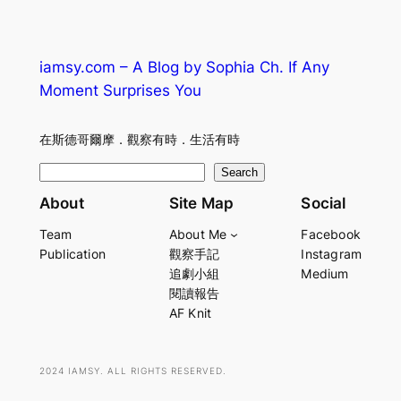
iamsy.com – A Blog by Sophia Ch. If Any
Moment Surprises You
在斯德哥爾摩．觀察有時．生活有時
S
Search
e
About
Site Map
Social
a
Team
About Me
Facebook
r
Publication
觀察手記
Instagram
c
追劇小組
Medium
h
閱讀報告
AF Knit
2024 IAMSY. ALL RIGHTS RESERVED.