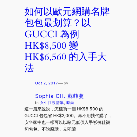
如何以歐元網購名牌
包包最划算？以
GUCCI 為例
HK$8,500 變
HK$6,560 的入手大
法
—
Oct 2, 2017
by
Sophia CH. 蘇菲蔓
in
女生注視清單
, 
時尚
這一篇來說說，怎樣買一個 HK$8,500 的
GUCCI 包包省 HK$2,000。再不用找代購了，
安坐家中也一樣可以以歐元低價入手衫褲鞋襪
和包包。不說廢話，立即讀！