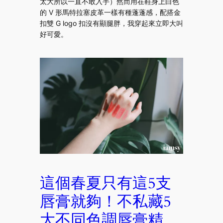
太大所以一直不敢入手）然而用在鞋身上白色
的 V 形馬特拉塞皮革一樣有種蓬蓬感，配搭金
扣雙 G logo 扣沒有顯腿胖，我穿起來立即大叫
好可愛。
這個春夏只有這5支
唇膏就夠！不私藏5
大不同色調唇膏精