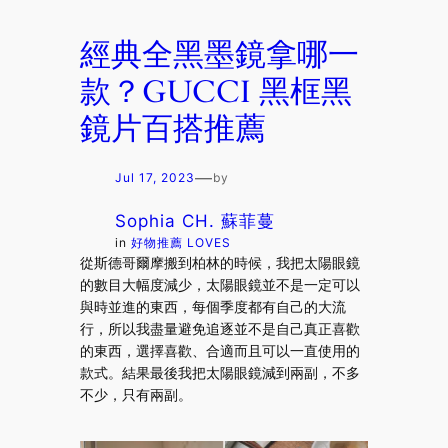
經典全黑墨鏡拿哪一
款？GUCCI 黑框黑
鏡片百搭推薦
—
Jul 17, 2023
by
Sophia CH. 蘇菲蔓
in
好物推薦 LOVES
從斯德哥爾摩搬到柏林的時候，我把太陽眼鏡
的數目大幅度減少，太陽眼鏡並不是一定可以
與時並進的東西，每個季度都有自己的大流
行，所以我盡量避免追逐並不是自己真正喜歡
的東西，選擇喜歡、合適而且可以一直使用的
款式。結果最後我把太陽眼鏡減到兩副，不多
不少，只有兩副。