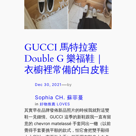
GUCCI 馬特拉塞
Double G 樂福鞋｜
衣櫥裡常備的白皮鞋
—
Dec 30, 2021
by
Sophia CH. 蘇菲蔓
in
好物推薦 LOVES
其實早在品牌發佈新品照片的時候我就對這雙
鞋一見鍾情。GUCCI 這季的新鞋跟我一直有留
意的 chevron matelassé 手套同出一轍（以前
覺得手套要挑平順的款式，怕它會把雙手顯得