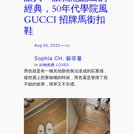
經典，50年代學院風
GUCCI 招牌馬銜扣
鞋
—
Aug 25, 2022
by
Sophia CH. 蘇菲蔓
in
好物推薦 LOVES
黑色就是有一種其他顏色無法達成的莊重感，
縱然遇上想要偷懶的時候，黑色還是發揮了很
不錯的效果，簡單又不失禮。