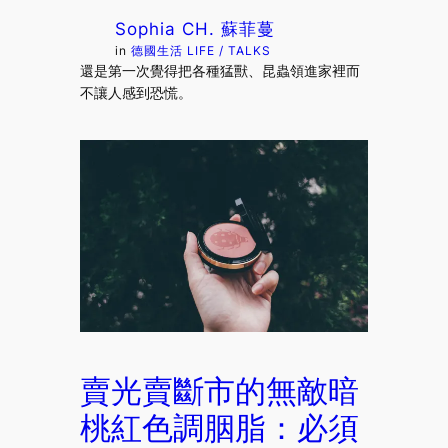
Sophia CH. 蘇菲蔓
in
德國生活 LIFE / TALKS
還是第一次覺得把各種猛獸、昆蟲領進家裡而
不讓人感到恐慌。
賣光賣斷市的無敵暗
桃紅色調胭脂：必須