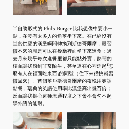
半自助形式的 Phil’s Burger 比我想像中要小一
點，在沒有太多人的角落坐下來。在已經沒有
堂食供應的漢堡瞬間轉換到斯德哥爾摩，最習
慣不來的就是可以在餐廳裡面坐下來進食；過
去月來幾乎每次進餐廳都只能點外賣，熱鬧的
樓面讓我感到非常陌生，甚至還在心裡泛起「怎
麼有人在裡面吃東西」的問號（住下來很快就習
慣回來）。首個落戶斯德哥爾摩的夜晚用英語
點餐，瑞典的英語使用率比漢堡高出幾百倍；
反而讓我擔心這種流通程度之下會不會勾不起
學外語的能耐。