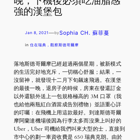
晚，下機後必須吃油脂感
強的漢堡包
—
Sophia CH. 蘇菲蔓
Jan 8, 2021
by
in
住在瑞典，觀察斯德哥爾摩
落地斯德哥爾摩已經超過兩個星期，被新模式
的生活完好地充斥，一切稱心舒服；結果，一
沒留神，就發現十二月下旬飆速飛過。在漢堡
的最後一晚，退房子的時候，房東在發還訂金
以外還額外送上一包規格極高的 3M 口罩（我
也給他兩瓶紅白酒當成告別禮物）並語重心詳
的叮囑：在飛機上用這款最好。到達斯德哥爾
摩阿蘭達機場後因為行李太多而沒乘上叫好的
Uber，Uber 司機給我們叫來大型的士，直接到
市中心的劃一車資收費是 650 瑞典克朗。由於