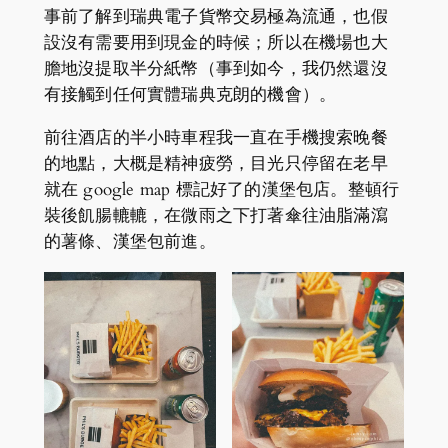
事前了解到瑞典電子貨幣交易極為流通，也假
設沒有需要用到現金的時候；所以在機場也大
膽地沒提取半分紙幣（事到如今，我仍然還沒
有接觸到任何實體瑞典克朗的機會）。
前往酒店的半小時車程我一直在手機搜索晚餐
的地點，大概是精神疲勞，目光只停留在老早
就在 google map 標記好了的漢堡包店。整頓行
裝後飢腸轆轆，在微雨之下打著傘往油脂滿瀉
的薯條、漢堡包前進。