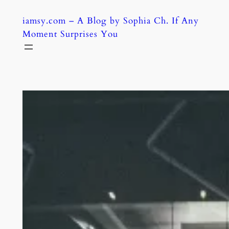
Skip
iamsy.com – A Blog by Sophia Ch. If Any
to
Moment Surprises You
content