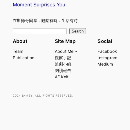
Moment Surprises You
在斯德哥爾摩．觀察有時．生活有時
S
Search
e
About
Site Map
Social
a
Team
About Me
Facebook
r
Publication
觀察手記
Instagram
c
追劇小組
Medium
h
閱讀報告
AF Knit
2024 IAMSY. ALL RIGHTS RESERVED.