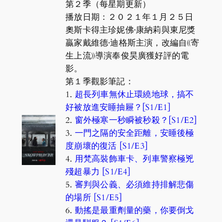
第２季（每星期更新）
播放日期：２０２１年１月２５日
奧斯卡得主珍妮佛·康納莉與東尼獎
贏家戴維德·迪格斯主演，改編自《寄
生上流》導演奉俊昊廣獲好評的電
影。
第１季觀影筆記：
1.
超長列車無休止環繞地球，搞不
好被放進安睡抽屜？[S1/E1]
2.
窗外極寒一秒瞬被秒殺？[S1/E2]
3.
一門之隔的安全距離，安睡後極
度崩壞的復活 [S1/E3]
4.
用梵高裝飾車卡、列車警察極兇
殘超暴力 [S1/E4]
5.
審判與公義、必須維持排解悲傷
的場所 [S1/E5]
6.
動搖是最重劑量的藥，你要倒戈