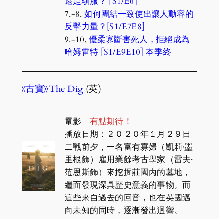
還是馴服？ [S1/E6]
7.-8.
如何團結一致使出讓人動容的
反擊力量？[S1/E7E8]
9.-10.
優柔寡斷害死人，拒絕成為
哈姆雷特 [S1/E9E10] 本季終
《古寶》The Dig
(英)
電影
有點期待！
播放日期：２０２０年１月２９日
二戰前夕，一名富有寡婦（凱莉·墨
里根飾）雇用業餘考古學家（雷夫·
范恩斯飾）來挖掘莊園內的墓地，
繼而發現深具歷史意義的事物。而
這些來自過去的回音，也在英國邁
向未知的同時，逐漸發出迴響。‎