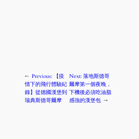
←
Previous:
【疫
Next:
落地斯德哥
情下的飛行體驗紀
爾摩第一個夜晚，
錄】從德國漢堡到
下機後必須吃油脂
瑞典斯德哥爾摩
感強的漢堡包
→