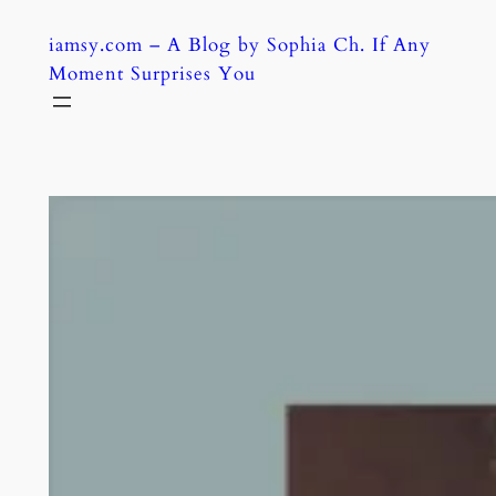
Skip
iamsy.com – A Blog by Sophia Ch. If Any
to
Moment Surprises You
content