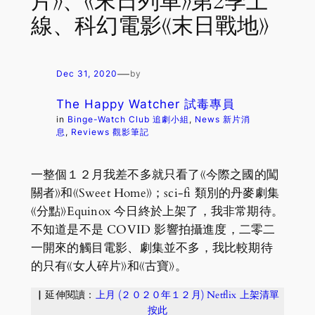
片》、《末日列車》第2季上
線、科幻電影《末日戰地》
—
Dec 31, 2020
by
The Happy Watcher 試毒專員
in
Binge-Watch Club 追劇小組
, 
News 新片消
息
, 
Reviews 觀影筆記
一整個１２月我差不多就只看了《今際之國的闖
關者》和《Sweet Home》；sci-fi 類別的丹麥劇集
《分點》Equinox 今日終於上架了，我非常期待。
不知道是不是 COVID 影響拍攝進度，二零二
一開來的觸目電影、劇集並不多，我比較期待
的只有《女人碎片》和《古寶》。
▏延伸閱讀：
上月 (２０２０年１２月) Netflix 上架清單
按此