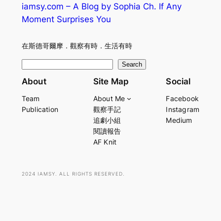
iamsy.com – A Blog by Sophia Ch. If Any
Moment Surprises You
在斯德哥爾摩．觀察有時．生活有時
S
Search
e
About
Site Map
Social
a
Team
About Me
Facebook
r
Publication
觀察手記
Instagram
c
追劇小組
Medium
h
閱讀報告
AF Knit
2024 IAMSY. ALL RIGHTS RESERVED.