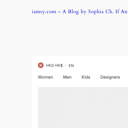
Skip
iamsy.com – A Blog by Sophia Ch. If A
to
content