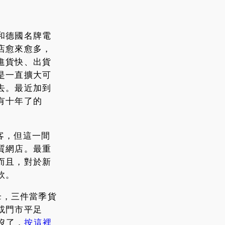
和德國名牌電
店愈來愈多，
進貨快、出貨
是一直擴大可
去。最近加到
有十年了的
客，但這一間
質網店。最重
而且，對於新
軟。
art，三件當季貨
或門市平足
就沒了，
按這裡