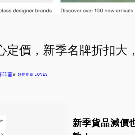
e良心定價，新季名牌折扣大
 蘇菲蔓
in
好物推薦 LOVES
新季貨品減價