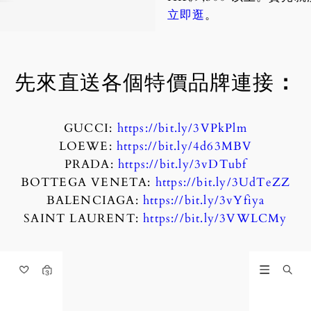
立即逛
。
先來直送各個特價品牌連接
：
GUCCI:
https://bit.ly/3VPkPlm
LOEWE:
https://bit.ly/4d63MBV
PRADA:
https://bit.ly/3vDTubf
BOTTEGA VENETA:
https://bit.ly/3UdTeZZ
BALENCIAGA:
https://bit.ly/3vYfiya
SAINT LAURENT:
https://bit.ly/3VWLCMy