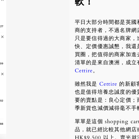
軟！
平日大部分時間都是英國
商的支持者，不過名牌網
只是要信得過的大商家，
快、定價優惠誠懇，我還
買圈，把值得的商家加進
清單的是來自澳洲，成立
Cettire
。
雖然我是
Cettire
的新顧
也是值得培養忠誠度的優
要的賣點是：良心定價；
季新貨也減價減得毫不手
單單是這個 shopping c
品，就已經比較其他網店
HK$9,500 以上。賣光