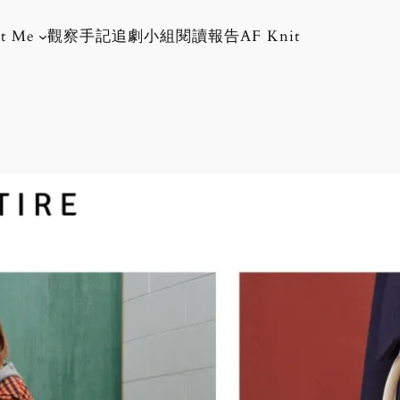
t Me
觀察手記
追劇小組
閱讀報告
AF Knit