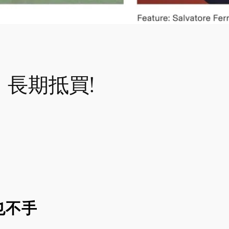
，長期抵買!
也不手