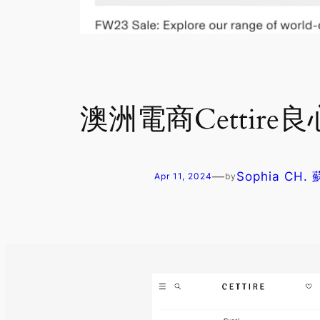
澳洲電商Cettir
—
Sophia CH.
Apr 11, 2024
by