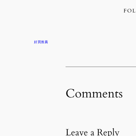
FOL
好買推薦
Comments
Leave a Reply