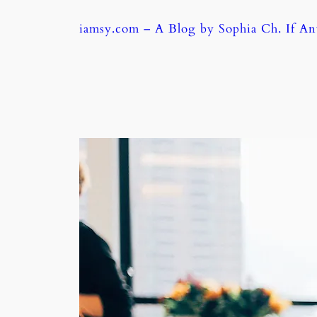
Skip
iamsy.com – A Blog by Sophia Ch. If A
to
content