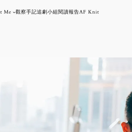
t Me
觀察手記
追劇小組
閱讀報告
AF Knit