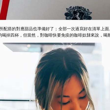
ins，所配搭的對應甜品也準備好了；全部一次過寫好在清單
，但當然，對咖啡快要免疫的咖啡奴隸來說，喝幾杯 espresso 