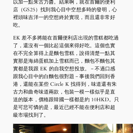
以加一點朱古力醬。結果啊，就在首爾的便利
店（GS25）找到我心目中空想多時的發明，心
裡頭味吉洋一的空想終於實現，而且還非常好
吃。
EK 差不多將能在首爾便利店出現的雪糕都吃過
了，還沒有一個比起這個來得好吃。這個也實
在不完全算得上是麵包雪糕，說得清楚一點其
實那是海綿蛋糕加上雪糕而已，麵包不麵包其
實都是我跟 EK 的自我空想投放。－不過口感
跟我心目中的白麵包很對題－事後我們回到香
港，還能在某些 Circle K 找得到，味道還有朱
古力和曲奇味道兩款，包裝一模一樣似乎是直
送的版本，價格跟韓國一樣都是約 10HKD。只
是可悲可憐的是，最近已經不能在便利店和超
級市場找到了。