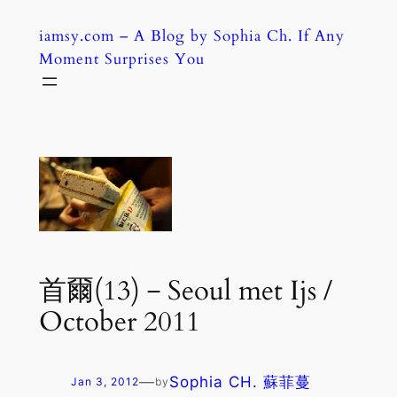
Skip
iamsy.com – A Blog by Sophia Ch. If Any
to
Moment Surprises You
content
首爾(13)－Seoul met Ijs /
October 2011
—
Sophia CH. 蘇菲蔓
Jan 3, 2012
by