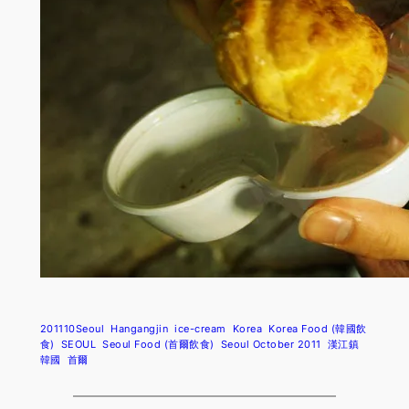
201110Seoul
Hangangjin
ice-cream
Korea
Korea Food (韓國飲
食)
SEOUL
Seoul Food (首爾飲食)
Seoul October 2011
漢江鎮
韓國
首爾