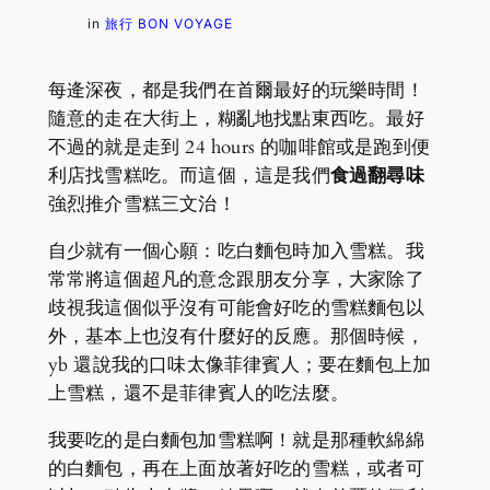
in
旅行 BON VOYAGE
每逄深夜，都是我們在首爾最好的玩樂時間！
隨意的走在大街上，糊亂地找點東西吃。最好
不過的就是走到 24 hours 的咖啡館或是跑到便
利店找雪糕吃。而這個，這是我們
食過翻尋味
強烈推介雪糕三文治！
自少就有一個心願：吃白麵包時加入雪糕。我
常常將這個超凡的意念跟朋友分享，大家除了
歧視我這個似乎沒有可能會好吃的雪糕麵包以
外，基本上也沒有什麼好的反應。那個時候，
yb 還說我的口味太像菲律賓人；要在麵包上加
上雪糕，還不是菲律賓人的吃法麼。
我要吃的是白麵包加雪糕啊！就是那種軟綿綿
的白麵包，再在上面放著好吃的雪糕，或者可