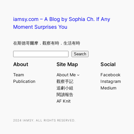
iamsy.com – A Blog by Sophia Ch. If Any
Moment Surprises You
在斯德哥爾摩．觀察有時．生活有時
S
Search
e
About
Site Map
Social
a
Team
About Me
Facebook
r
Publication
觀察手記
Instagram
c
追劇小組
Medium
h
閱讀報告
AF Knit
2024 IAMSY. ALL RIGHTS RESERVED.