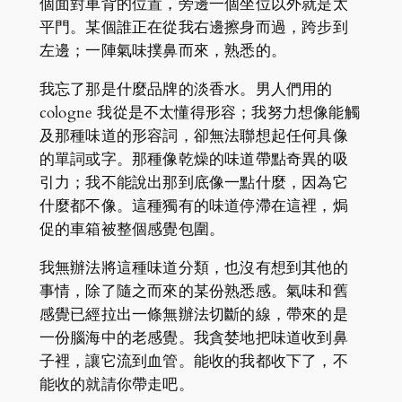
個面對車背的位置，旁邊一個坐位以外就是太
平門。某個誰正在從我右邊擦身而過，跨步到
左邊；一陣氣味撲鼻而來，熟悉的。
我忘了那是什麼品牌的淡香水。男人們用的
cologne 我從是不太懂得形容；我努力想像能觸
及那種味道的形容詞，卻無法聯想起任何具像
的單詞或字。那種像乾燥的味道帶點奇異的吸
引力；我不能說出那到底像一點什麼，因為它
什麼都不像。這種獨有的味道停滯在這裡，焗
促的車箱被整個感覺包圍。
我無辦法將這種味道分類，也沒有想到其他的
事情，除了隨之而來的某份熟悉感。氣味和舊
感覺已經拉出一條無辦法切斷的線，帶來的是
一份腦海中的老感覺。我貪婪地把味道收到鼻
子裡，讓它流到血管。能收的我都收下了，不
能收的就請你帶走吧。